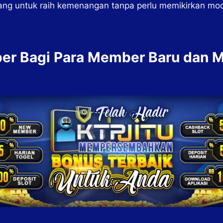
ang untuk raih kemenangan tanpa perlu memikirkan mo
er Bagi Para Member Baru dan 