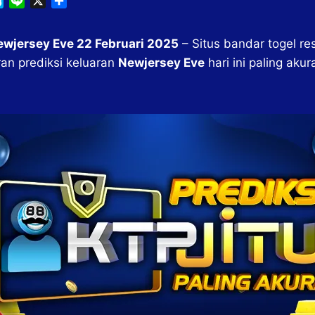
S
L
X
S
k
i
h
y
n
a
ewjersey Eve 22 Februari 2025
– Situs bandar togel r
p
e
r
an prediksi keluaran
e
e
Newjersey Eve
hari ini paling akur