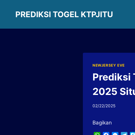
Skip
to
PREDIKSI TOGEL KTPJITU
content
NEWJERSEY EVE
Prediksi
2025 Sit
02/22/2025
Bagikan