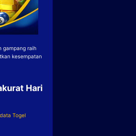
an gampang raih
atkan kesempatan
kurat Hari
 data Togel