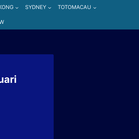
KONG
SYDNEY
TOTOMACAU
AW
uari