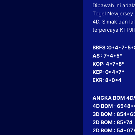
Dibawah ini adala
Togel Newjersey 
4D. Simak dan lak
terpercaya KTPJI
BBFS :0*4*7*5*
AS : 7*4*5*
KOP: 4*7*8*
KEP: 0*4*7*
EKR: 8*0*4
ANGKA BOM 4D/
4D BOM : 6548*
3D BOM : 854*6
2D BOM : 85*74
2D BOM : 54*07