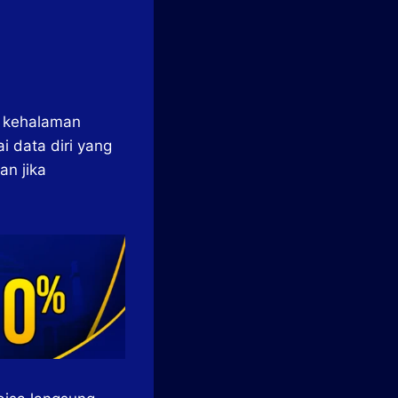
n kehalaman
i data diri yang
an jika