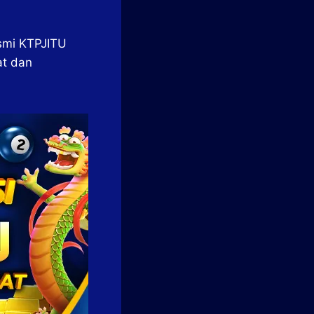
esmi KTPJITU
at dan