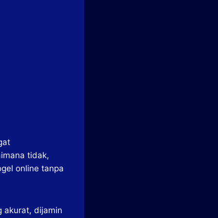
gat
aimana tidak,
ogel online tanpa
 akurat, dijamin