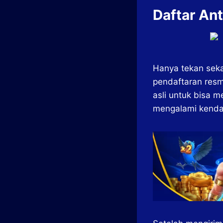
Daftar Ant
Hanya tekan seka
pendaftaran resm
asli untuk bisa 
mengalami kenda