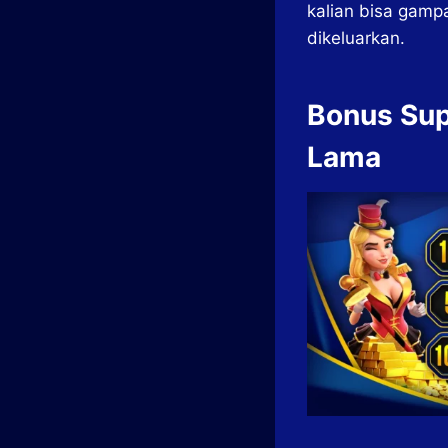
kalian bisa gamp
dikeluarkan.
Bonus Sup
Lama