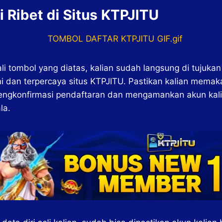
i Ribet di Situs KTPJITU
li tombol yang diatas, kalian sudah langsung di tujuka
i dan terpercaya situs KTPJITU. Pastikan kalian memaka
mengkonfirmasi pendaftaran dan mengamankan akun kali
la.