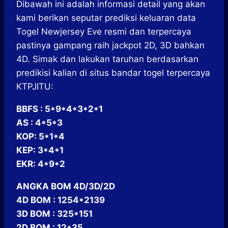
Dibawah ini adalah informasi detail yang akan
kami berikan seputar prediksi keluaran data
Togel Newjersey Eve resmi dan terpercaya
pastinya gampang raih jackpot 2D, 3D bahkan
4D. Simak dan lakukan taruhan berdasarkan
predikisi kalian di situs bandar togel terpercaya
KTPJITU:
BBFS : 5*9*4*3*2*1
AS : 4*5*3
KOP: 5*1*4
KEP: 3*4*1
EKR: 4*9*2
ANGKA BOM 4D/3D/2D
4D BOM : 1254*2139
3D BOM : 325*151
2D BOM : 12*35