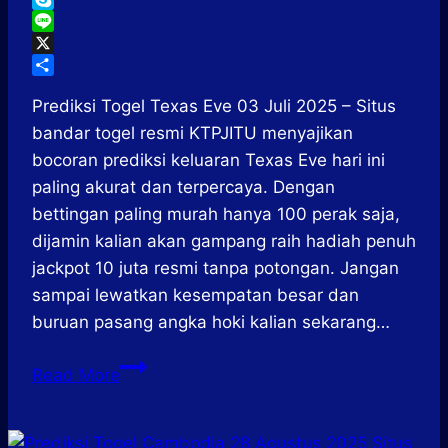
Skype
Line
X
Share
Prediksi Togel Texas Eve 03 Juli 2025 – Situs
bandar togel resmi KTPJITU menyajikan
bocoran prediksi keluaran Texas Eve hari ini
paling akurat dan terpercaya. Dengan
bettingan paling murah hanya 100 perak saja,
dijamin kalian akan gampang raih hadiah penuh
jackpot 10 juta resmi tanpa potongan. Jangan
sampai lewatkan kesempatan besar dan
buruan pasang angka hoki kalian sekarang…
Prediksi
Read More
Togel
Texas
Eve