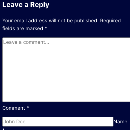
Leave a Reply
11
Juni
Your email address will not be published.
2025
Required
fields are marked
Situs
*
Togel
Resmi
KTPJITU
Comment
*
Name