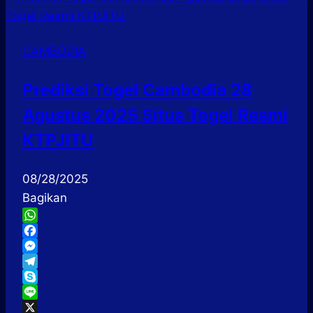
03
Juli
CAMBODIA
2025
Situs
Prediksi Togel Cambodia 28
Togel
Agustus 2025 Situs Togel Resmi
Resmi
KTPJITU
KTPJITU
08/28/2025
Bagikan
WhatsApp
Facebook
Messenger
Telegram
Skype
Line