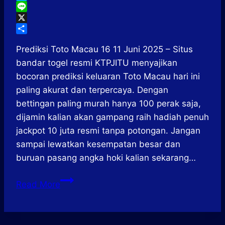
Skype
Line
X
Share
Prediksi Toto Macau 16 11 Juni 2025 – Situs
bandar togel resmi KTPJITU menyajikan
bocoran prediksi keluaran Toto Macau hari ini
paling akurat dan terpercaya. Dengan
bettingan paling murah hanya 100 perak saja,
dijamin kalian akan gampang raih hadiah penuh
jackpot 10 juta resmi tanpa potongan. Jangan
sampai lewatkan kesempatan besar dan
buruan pasang angka hoki kalian sekarang…
Prediksi
Read More
Toto
Macau
16