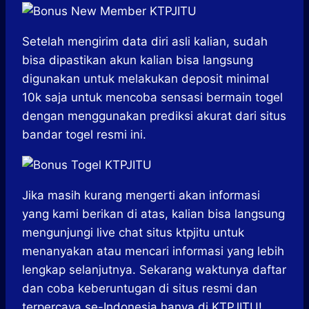
Setelah mengirim data diri asli kalian, sudah
bisa dipastikan akun kalian bisa langsung
digunakan untuk melakukan deposit minimal
10k saja untuk mencoba sensasi bermain togel
dengan menggunakan prediksi akurat dari situs
bandar togel resmi ini.
Jika masih kurang mengerti akan informasi
yang kami berikan di atas, kalian bisa langsung
mengunjungi live chat situs ktpjitu untuk
menanyakan atau mencari informasi yang lebih
lengkap selanjutnya. Sekarang waktunya daftar
dan coba keberuntugan di situs resmi dan
terpercaya se-Indonesia hanya di KTPJITU!