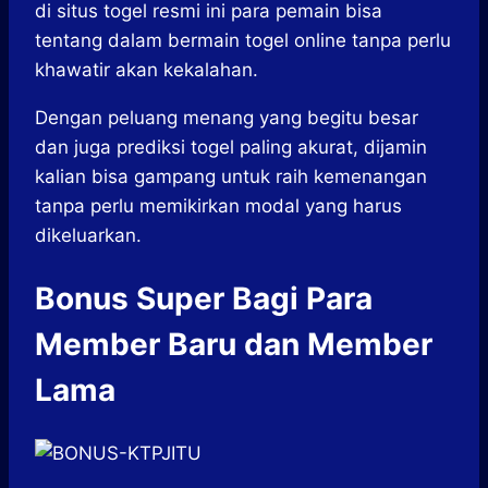
di situs togel resmi ini para pemain bisa
tentang dalam bermain togel online tanpa perlu
khawatir akan kekalahan.
Dengan peluang menang yang begitu besar
dan juga prediksi togel paling akurat, dijamin
kalian bisa gampang untuk raih kemenangan
tanpa perlu memikirkan modal yang harus
dikeluarkan.
Bonus Super Bagi Para
Member Baru dan Member
Lama