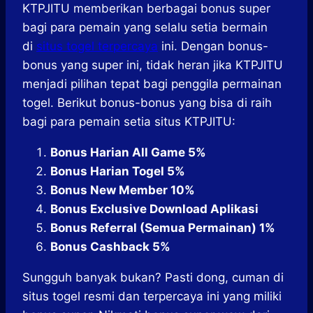
KTPJITU memberikan berbagai bonus super
bagi para pemain yang selalu setia bermain
di
situs togel terpercaya
ini. Dengan bonus-
bonus yang super ini, tidak heran jika KTPJITU
menjadi pilihan tepat bagi penggila permainan
togel. Berikut bonus-bonus yang bisa di raih
bagi para pemain setia situs KTPJITU:
Bonus Harian All Game 5%
Bonus Harian Togel 5%
Bonus New Member 10%
Bonus Exclusive Download Aplikasi
Bonus Referral (Semua Permainan) 1%
Bonus Cashback 5%
Sungguh banyak bukan? Pasti dong, cuman di
situs togel resmi dan terpercaya ini yang miliki