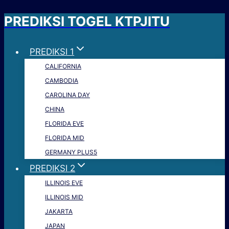
PREDIKSI TOGEL KTPJITU
Skip
to
content
PREDIKSI 1
CALIFORNIA
CAMBODIA
CAROLINA DAY
CHINA
FLORIDA EVE
FLORIDA MID
GERMANY PLUS5
PREDIKSI 2
ILLINOIS EVE
ILLINOIS MID
JAKARTA
JAPAN