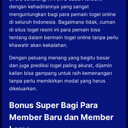
dengan kehadirannya yang sangat
menguntungkan bagi para pemain togel online
di seluruh Indonesia. Bagaimana tidak, cuman
di situs togel resmi ini para pemain bisa
tentang dalam bermain togel online tanpa perlu
khawatir akan kekalahan.
Dengan peluang menang yang begitu besar
dan juga prediksi togel paling akurat, dijamin
kalian bisa gampang untuk raih kemenangan
tanpa perlu memikirkan modal yang harus
dikeluarkan.
Bonus Super Bagi Para
Member Baru dan Member