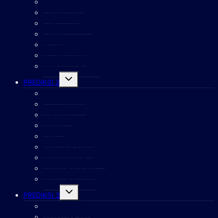
CALIFORNIA
CAMBODIA
CAROLINA DAY
CHINA
FLORIDA EVE
FLORIDA MID
GERMANY PLUS5
Toggle
PREDIKSI 2
child
menu
ILLINOIS EVE
ILLINOIS MID
JAKARTA
JAPAN
KENTUCKY EVE
KENTUCKY MID
MONGOLIA POOLS
NEWJERSEY EVE
NEWJERSEY MID
Toggle
PREDIKSI 3
child
menu
NEWYORK EVE
NEWYORK MID