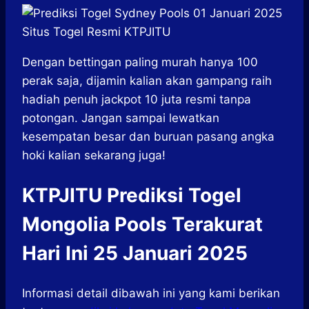
Dengan bettingan paling murah hanya 100
perak saja, dijamin kalian akan gampang raih
hadiah penuh jackpot 10 juta resmi tanpa
potongan. Jangan sampai lewatkan
kesempatan besar dan buruan pasang angka
hoki kalian sekarang juga!
KTPJITU Prediksi Togel
Mongolia Pools Terakurat
Hari Ini 25 Januari 2025
Informasi detail dibawah ini yang kami berikan