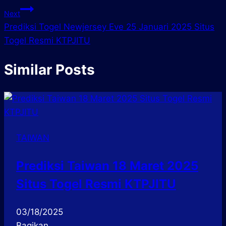
Next
Prediksi Togel Newjersey Eve 25 Januari 2025 Situs
Togel Resmi KTPJITU
Similar Posts
TAIWAN
Prediksi Taiwan 18 Maret 2025
Situs Togel Resmi KTPJITU
03/18/2025
Bagikan