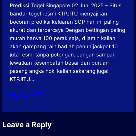
Prediksi Togel Singapore 02 Juni 2025 – Situs
bandar togel resmi KTPJITU menyajikan
bocoran prediksi keluaran SGP hari ini paling
akurat dan terpercaya Dengan bettingan paling
murah hanya 100 perak saja, dijamin kalian
akan gampang raih hadiah penuh jackpot 10
juta resmi tanpa potongan. Jangan sampai
lewatkan kesempatan besar dan buruan
pasang angka hoki kalian sekarang juga!
KTPJITU…
Prediksi
Read More
Togel
Singapore
02
Leave a Reply
Juni
2025