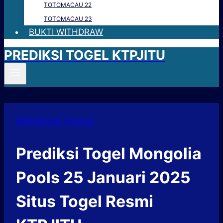
TOTOMACAU 22
TOTOMACAU 23
BUKTI WITHDRAW
PREDIKSI TOGEL KTPJITU
MONGOLIA POOLS
Prediksi Togel Mongolia
Pools 25 Januari 2025
Situs Togel Resmi