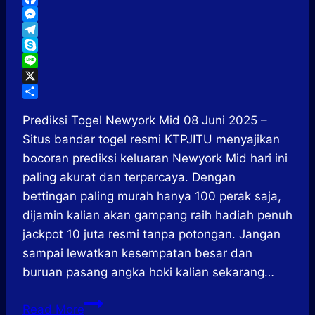
Facebook
Messenger
Telegram
Skype
Line
X
Share
Prediksi Togel Newyork Mid 08 Juni 2025 –
Situs bandar togel resmi KTPJITU menyajikan
bocoran prediksi keluaran Newyork Mid hari ini
paling akurat dan terpercaya. Dengan
bettingan paling murah hanya 100 perak saja,
dijamin kalian akan gampang raih hadiah penuh
jackpot 10 juta resmi tanpa potongan. Jangan
sampai lewatkan kesempatan besar dan
buruan pasang angka hoki kalian sekarang…
Prediksi
Read More