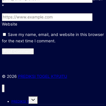
*
Website
Save my name, email, and website in this browser
for the next time I comment.
© 2026
PREDIKSI TOGEL KTPJITU
Toggle
PREDIKSI 1
child
menu