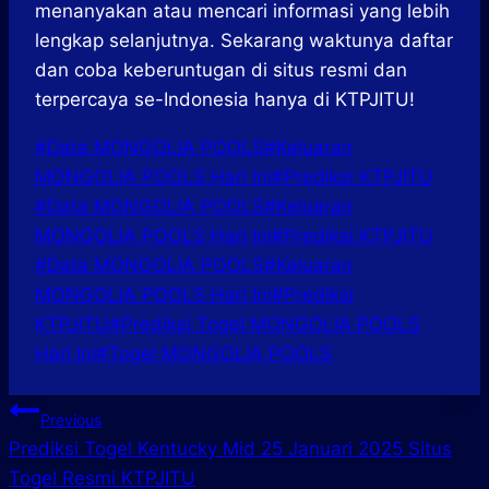
menanyakan atau mencari informasi yang lebih
lengkap selanjutnya. Sekarang waktunya daftar
dan coba keberuntugan di situs resmi dan
terpercaya se-Indonesia hanya di KTPJITU!
Post
#
Data MONGOLIA POOLS
#
Keluaran
Tags:
MONGOLIA POOLS Hari Ini
#
Prediksi KTPJITU
Post
#
Data MONGOLIA POOLS
#
Keluaran
Tags:
MONGOLIA POOLS Hari Ini
#
Prediksi KTPJITU
Post
#
Data MONGOLIA POOLS
#
Keluaran
Tags:
MONGOLIA POOLS Hari Ini
#
Prediksi
KTPJITU
#
Prediksi Togel MONGOLIA POOLS
Hari Ini
#
Togel MONGOLIA POOLS
Post
Previous
Prediksi Togel Kentucky Mid 25 Januari 2025 Situs
navigation
Togel Resmi KTPJITU