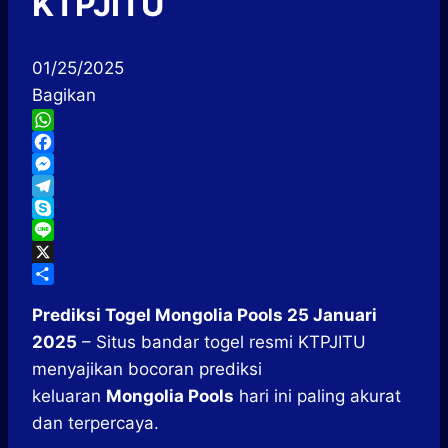
KTPJITU
01/25/2025
Bagikan
WhatsApp
Facebook
Messenger
Telegram
Skype
Line
X
Share
Prediksi Togel Mongolia Pools 25 Januari
2025
– Situs bandar togel resmi KTPJITU
menyajikan bocoran prediksi
keluaran
Mongolia Pools
hari ini paling akurat
dan terpercaya.