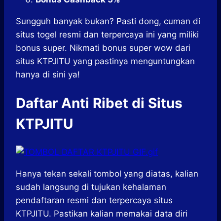
Sungguh banyak bukan? Pasti dong, cuman di
situs togel resmi dan terpercaya ini yang miliki
bonus super. Nikmati bonus super wow dari
situs KTPJITU yang pastinya menguntungkan
hanya di sini ya!
Daftar Anti Ribet di Situs
KTPJITU
Hanya tekan sekali tombol yang diatas, kalian
sudah langsung di tujukan kehalaman
pendaftaran resmi dan terpercaya situs
KTPJITU. Pastikan kalian memakai data diri