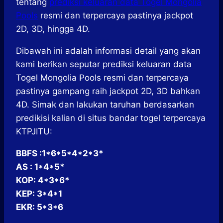
tentang
prediksi keluaran data Togel Mongolia
Pools
resmi dan terpercaya pastinya jackpot
2D, 3D, hingga 4D.
Dibawah ini adalah informasi detail yang akan
kami berikan seputar prediksi keluaran data
Togel Mongolia Pools resmi dan terpercaya
pastinya gampang raih jackpot 2D, 3D bahkan
4D. Simak dan lakukan taruhan berdasarkan
predikisi kalian di situs bandar togel terpercaya
KTPJITU:
BBFS :1*6*5*4*2*3*
AS : 1*4*5*
KOP: 4*3*6*
KEP: 3*4*1
EKR: 5*3*6