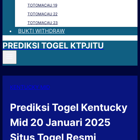
TOTOMACAU 19
TOTOMACAU 22
TOTOMACAU 23
BUKTI WITHDRAW
PREDIKSI TOGEL KTPJITU
KENTUCKY MID
Prediksi Togel Kentucky
Mid 20 Januari 2025
Situs Togel Resmi