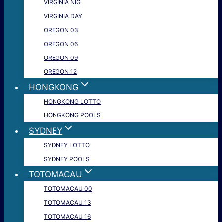
VIRGINIA NIG
VIRGINIA DAY
OREGON 03
OREGON 06
OREGON 09
OREGON 12
HONGKONG
HONGKONG LOTTO
HONGKONG POOLS
SYDNEY
SYDNEY LOTTO
SYDNEY POOLS
TOTOMACAU
TOTOMACAU 00
TOTOMACAU 13
TOTOMACAU 16