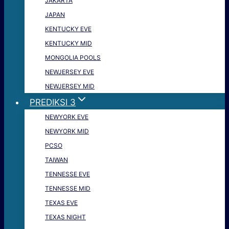
JAKARTA
JAPAN
KENTUCKY EVE
KENTUCKY MID
MONGOLIA POOLS
NEWJERSEY EVE
NEWJERSEY MID
PREDIKSI 3
NEWYORK EVE
NEWYORK MID
PCSO
TAIWAN
TENNESSE EVE
TENNESSE MID
TEXAS EVE
TEXAS NIGHT