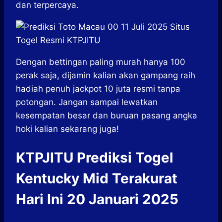
dan terpercaya.
Dengan bettingan paling murah hanya 100
perak saja, dijamin kalian akan gampang raih
hadiah penuh jackpot 10 juta resmi tanpa
potongan. Jangan sampai lewatkan
kesempatan besar dan buruan pasang angka
hoki kalian sekarang juga!
KTPJITU Prediksi Togel
Kentucky Mid Terakurat
Hari Ini 20 Januari 2025