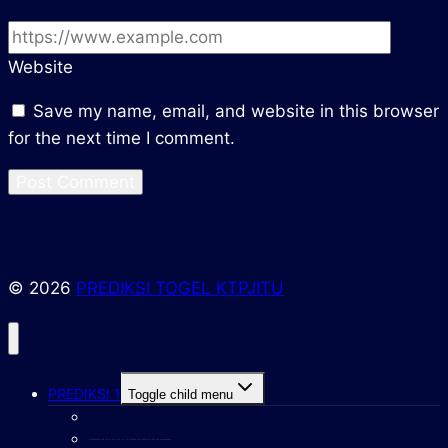
Website
Save my name, email, and website in this browser
for the next time I comment.
© 2026
PREDIKSI TOGEL KTPJITU
PREDIKSI 1
Toggle child menu
CALIFORNIA
CAMBODIA