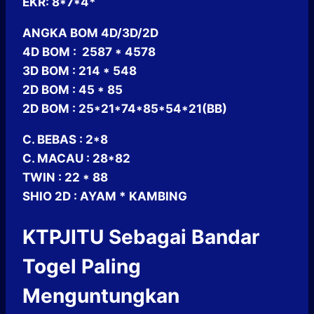
EKR: 8*7*4*
ANGKA BOM 4D/3D/2D
4D BOM : 2587 * 4578
3D BOM : 214 * 548
2D BOM : 45 * 85
2D BOM : 25*21*74*85*54*21(BB)
C. BEBAS : 2*8
C. MACAU : 28*82
TWIN : 22 * 88
SHIO 2D : AYAM * KAMBING
KTPJITU Sebagai Bandar
Togel Paling
Menguntungkan