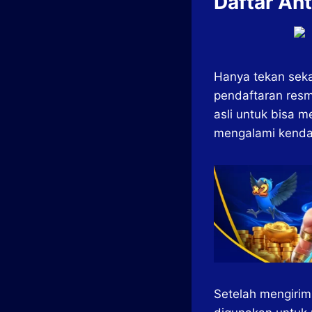
Daftar Ant
Hanya tekan seka
pendaftaran resm
asli untuk bisa 
mengalami kenda
Setelah mengirim 