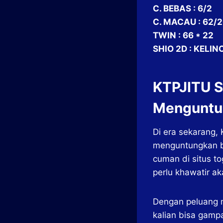
C. BEBAS : 6/2
C. MACAU : 62/
TWIN : 66 * 22
SHIO 2D : KELIN
KTPJITU S
Menguntu
Di era sekarang,
menguntungkan ba
cuman di situs to
perlu khawatir a
Dengan peluang m
kalian bisa gamp