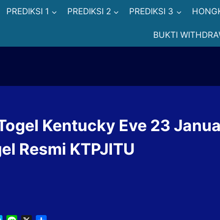
PREDIKSI 1
PREDIKSI 2
PREDIKSI 3
HONG
BUKTI WITHDR
 Togel Kentucky Eve 23 Janua
gel Resmi KTPJITU