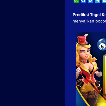
W
F
M
T
h
a
e
e
a
c
s
l
Prediksi Togel 
t
e
s
e
menyajikan bocor
s
b
e
g
A
o
n
r
p
o
g
a
p
k
e
m
r