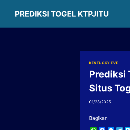
Skip
to
PREDIKSI TOGEL KTPJITU
content
KENTUCKY EVE
Prediksi
Situs To
01/23/2025
Bagikan