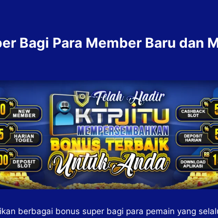
er Bagi Para Member Baru dan 
an berbagai bonus super bagi para pemain yang selal