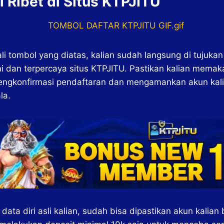
i Ribet di Situs KTPJITU
li tombol yang diatas, kalian sudah langsung di tujuka
i dan terpercaya situs KTPJITU. Pastikan kalian memaka
mengkonfirmasi pendaftaran dan mengamankan akun kali
la.
data diri asli kalian, sudah bisa dipastikan akun kalian