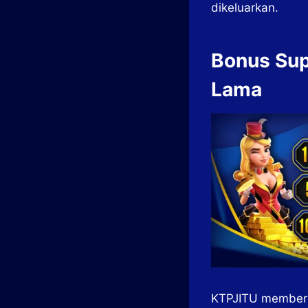
dikeluarkan.
Bonus Sup
Lama
KTPJITU memberik