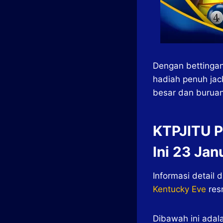
Dengan bettingan
hadiah penuh jac
besar dan buruan
KTPJITU P
Ini 23 Jan
Informasi detail 
Kentucky Eve
res
Dibawah ini adala