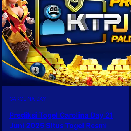
Situs
Togel
Resmi
KTPJITU
CAROLINA DAY
Prediksi Togel Carolina Day 21
Juni 2025 Situs Togel Resmi