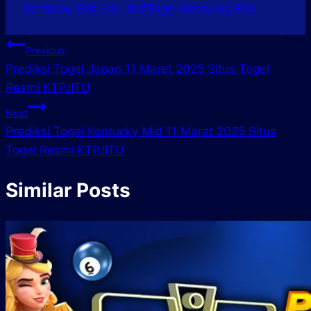
Kentucky Eve Hari Ini
#
Togel Kentucky Eve
Post
Previous
Prediksi Togel Japan 11 Maret 2025 Situs Togel
navigation
Resmi KTPJITU
Next
Prediksi Togel Kentucky Mid 11 Maret 2025 Situs
Togel Resmi KTPJITU
Similar Posts