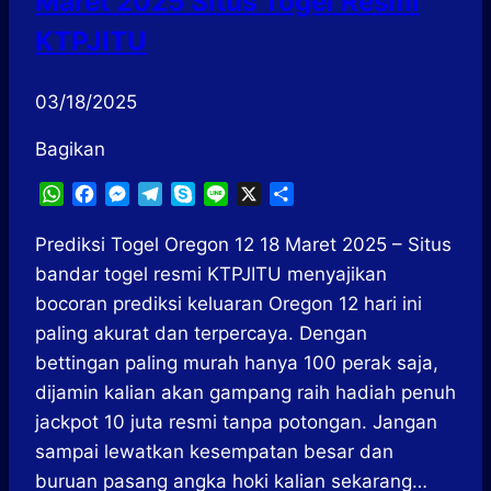
Maret 2025 Situs Togel Resmi
KTPJITU
03/18/2025
Bagikan
WhatsApp
Facebook
Messenger
Telegram
Skype
Line
X
Share
Prediksi Togel Oregon 12 18 Maret 2025 – Situs
bandar togel resmi KTPJITU menyajikan
bocoran prediksi keluaran Oregon 12 hari ini
paling akurat dan terpercaya. Dengan
bettingan paling murah hanya 100 perak saja,
dijamin kalian akan gampang raih hadiah penuh
jackpot 10 juta resmi tanpa potongan. Jangan
sampai lewatkan kesempatan besar dan
buruan pasang angka hoki kalian sekarang…