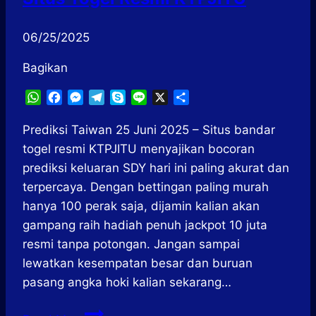
06/25/2025
Bagikan
WhatsApp
Facebook
Messenger
Telegram
Skype
Line
X
Share
Prediksi Taiwan 25 Juni 2025 – Situs bandar
togel resmi KTPJITU menyajikan bocoran
prediksi keluaran SDY hari ini paling akurat dan
terpercaya. Dengan bettingan paling murah
hanya 100 perak saja, dijamin kalian akan
gampang raih hadiah penuh jackpot 10 juta
resmi tanpa potongan. Jangan sampai
lewatkan kesempatan besar dan buruan
pasang angka hoki kalian sekarang…
Prediksi