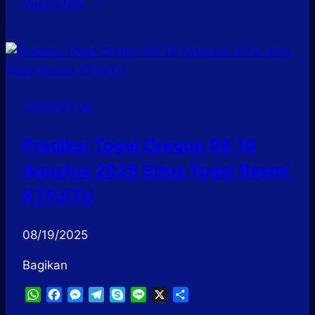
Read More
Taiwan
25
Juni
2025
Situs
OREGON 06
Togel
Resmi
Prediksi Togel Oregon 06 19
KTPJITU
Agustus 2025 Situs Togel Resmi
KTPJITU
08/19/2025
Bagikan
WhatsApp
Facebook
Messenger
Telegram
Skype
Line
X
Share