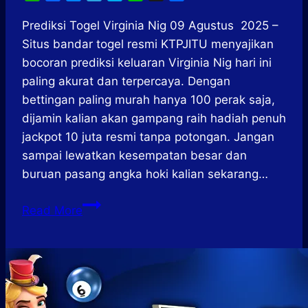
Prediksi Togel Virginia Nig 09 Agustus 2025 –
Situs bandar togel resmi KTPJITU menyajikan
bocoran prediksi keluaran Virginia Nig hari ini
paling akurat dan terpercaya. Dengan
bettingan paling murah hanya 100 perak saja,
dijamin kalian akan gampang raih hadiah penuh
jackpot 10 juta resmi tanpa potongan. Jangan
sampai lewatkan kesempatan besar dan
buruan pasang angka hoki kalian sekarang…
Prediksi
Read More
Togel
Virginia
Nig
09
Agustus