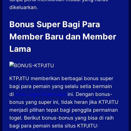
dikeluarkan.
Bonus Super Bagi Para
Member Baru dan Member
Lama
KTPJITU memberikan berbagai bonus super
bagi para pemain yang selalu setia bermain
di
situs togel terpercaya
ini. Dengan bonus-
bonus yang super ini, tidak heran jika KTPJITU
menjadi pilihan tepat bagi penggila permainan
togel. Berikut bonus-bonus yang bisa di raih
bagi para pemain setia situs KTPJITU: