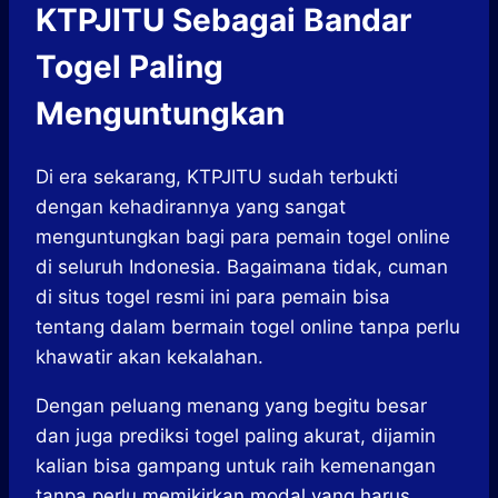
KTPJITU Sebagai B
andar
Togel Paling
Menguntungkan
Di era sekarang, KTPJITU sudah terbukti
dengan kehadirannya yang sangat
menguntungkan bagi para pemain togel online
di seluruh Indonesia. Bagaimana tidak, cuman
di situs togel resmi ini para pemain bisa
tentang dalam bermain togel online tanpa perlu
khawatir akan kekalahan.
Dengan peluang menang yang begitu besar
dan juga prediksi togel paling akurat, dijamin
kalian bisa gampang untuk raih kemenangan
tanpa perlu memikirkan modal yang harus