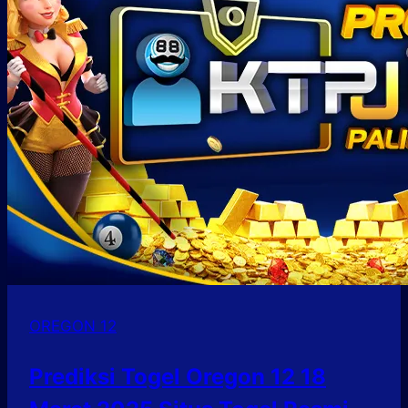
2025
Situs
Togel
Resmi
KTPJITU
OREGON 12
Prediksi Togel Oregon 12 18