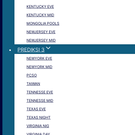
KENTUCKY EVE
KENTUCKY MID
MONGOLIA POOLS
NEWJERSEY EVE
NEWJERSEY MID
PREDIKSI 3
NEWYORK EVE
NEWYORK MID
PCSO
TAIWAN
TENNESSE EVE
TENNESSE MID
TEXAS EVE
TEXAS NIGHT
VIRGINIA NIG
VIRGINIA DAY