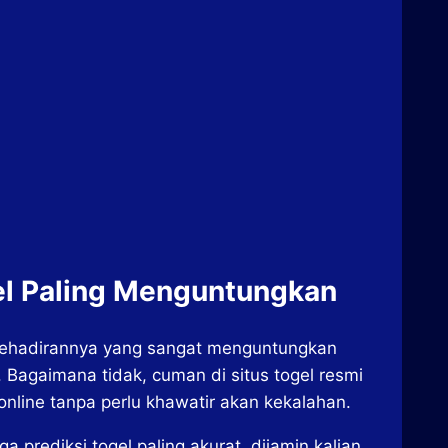
el Paling Menguntungkan
 kehadirannya yang sangat menguntungkan
. Bagaimana tidak, cuman di situs togel resmi
online tanpa perlu khawatir akan kekalahan.
prediksi togel paling akurat, dijamin kalian