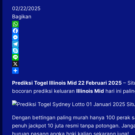
02/22/2025
Bagikan
WhatsApp
Facebook
Messenger
Telegram
Skype
Line
X
Share
Prediksi Togel Illinois Mid 22 Februari 2025
– Sit
bocoran prediksi keluaran
Illinois Mid
hari ini pali
Dengan bettingan paling murah hanya 100 perak sa
penuh jackpot 10 juta resmi tanpa potongan. Jan
buruan pasang angka hoki kalian sekarang juga!