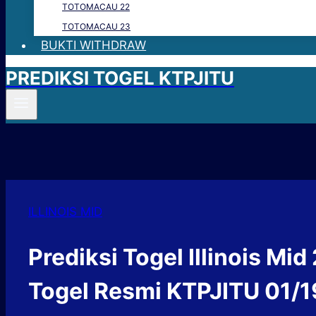
TOTOMACAU 22
TOTOMACAU 23
BUKTI WITHDRAW
PREDIKSI TOGEL KTPJITU
ILLINOIS MID
Prediksi Togel Illinois Mi
Togel Resmi KTPJITU 01/