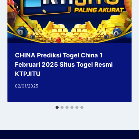
CHINA Prediksi Togel China 1
Februari 2025 Situs Togel Resmi
KTPJITU
02/01/2025