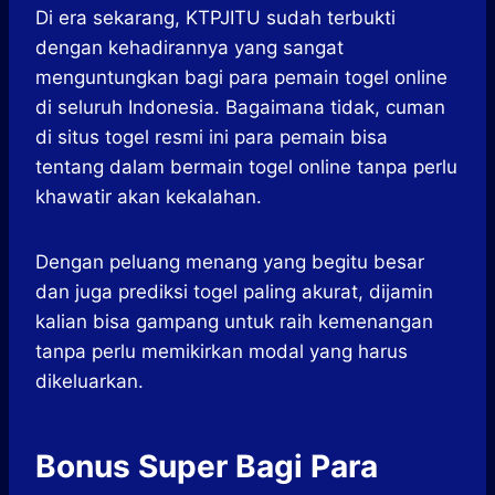
Di era sekarang, KTPJITU sudah terbukti
dengan kehadirannya yang sangat
menguntungkan bagi para pemain togel online
di seluruh Indonesia. Bagaimana tidak, cuman
di situs togel resmi ini para pemain bisa
tentang dalam bermain togel online tanpa perlu
khawatir akan kekalahan.
Dengan peluang menang yang begitu besar
dan juga prediksi togel paling akurat, dijamin
kalian bisa gampang untuk raih kemenangan
tanpa perlu memikirkan modal yang harus
dikeluarkan.
Bonus Super Bagi Para