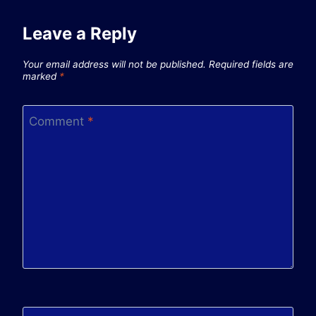
Leave a Reply
Your email address will not be published.
Required fields are
marked
*
Comment
*