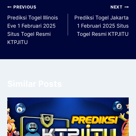
Post
PREVIOUS
NEXT
Prediksi Togel Illinois
Prediksi Togel Jakarta
navigation
Eve 1 Februari 2025
1 Februari 2025 Situs
Situs Togel Resmi
Togel Resmi KTPJITU
KTPJITU
Similar Posts