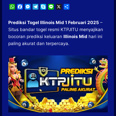
W
F
M
T
S
L
X
S
h
a
e
e
k
i
h
a
c
s
l
y
n
a
Prediksi Togel Illinois Mid 1 Februari 2025
–
t
e
s
e
p
e
r
Situs bandar togel resmi KTPJITU menyajikan
s
b
e
g
e
e
A
o
n
r
bocoran prediksi keluaran
Illinois Mid
hari ini
p
o
g
a
paling akurat dan terpercaya.
p
k
e
m
r