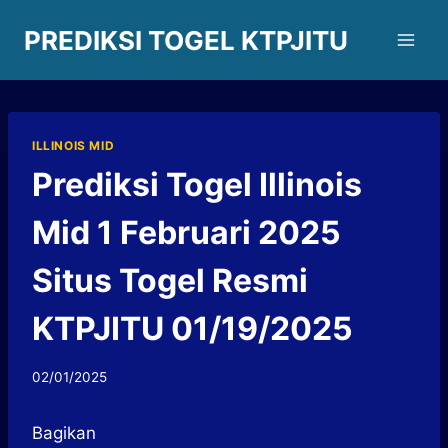
Skip
PREDIKSI TOGEL KTPJITU
to
content
ILLINOIS MID
Prediksi Togel Illinois
Mid 1 Februari 2025
Situs Togel Resmi
KTPJITU 01/19/2025
02/01/2025
Bagikan