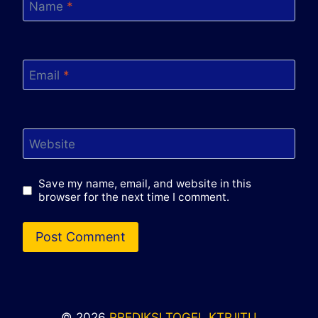
Name
*
Email
*
Website
Save my name, email, and website in this
browser for the next time I comment.
© 2026
PREDIKSI TOGEL KTPJITU