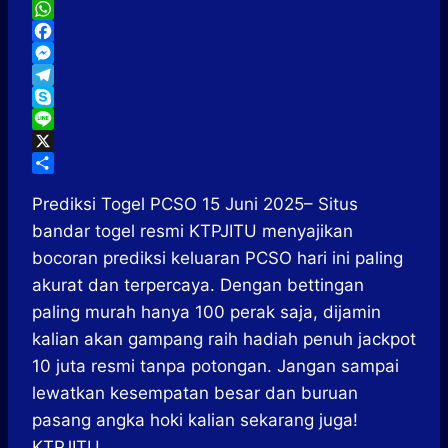
WhatsApp
Facebook
Messenger
Telegram
Skype
Line
X
Share
Prediksi Togel PCSO 15 Juni 2025– Situs
bandar togel resmi KTPJITU menyajikan
bocoran prediksi keluaran PCSO hari ini paling
akurat dan terpercaya. Dengan bettingan
paling murah hanya 100 perak saja, dijamin
kalian akan gampang raih hadiah penuh jackpot
10 juta resmi tanpa potongan. Jangan sampai
lewatkan kesempatan besar dan buruan
pasang angka hoki kalian sekarang juga!
KTPJITU…