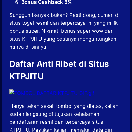
Bonus Cashback 5%
Sungguh banyak bukan? Pasti dong, cuman di
situs togel resmi dan terpercaya ini yang miliki
bonus super. Nikmati bonus super wow dari
situs KTPJITU yang pastinya menguntungkan
hanya di sini ya!
Daftar Anti Ribet di Situs
KTPJITU
Hanya tekan sekali tombol yang diatas, kalian
sudah langsung di tujukan kehalaman
pendaftaran resmi dan terpercaya situs
KTPJITU. Pastikan kalian memakai data diri