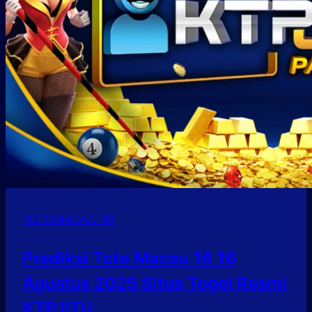
TOTOMACAU 16
Prediksi Toto Macau 16 16
Agustus 2025 Situs Togel Resmi
KTPJITU