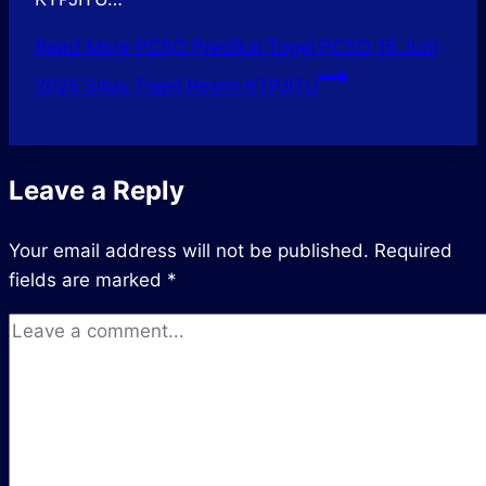
Read More
PCSO Prediksi Togel PCSO 15 Juni
2025 Situs Togel Resmi KTPJITU
Leave a Reply
Your email address will not be published.
Required
fields are marked
*