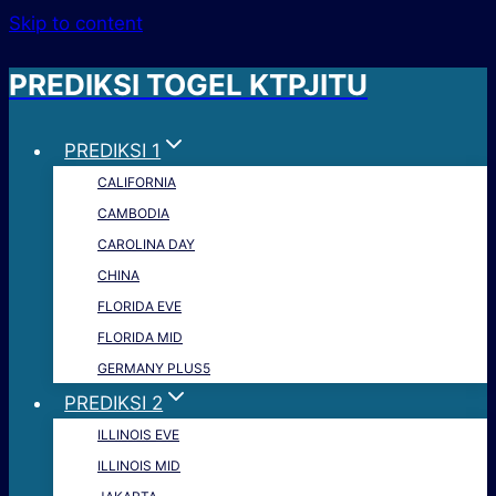
Skip to content
PREDIKSI TOGEL KTPJITU
PREDIKSI 1
CALIFORNIA
CAMBODIA
CAROLINA DAY
CHINA
FLORIDA EVE
FLORIDA MID
GERMANY PLUS5
PREDIKSI 2
ILLINOIS EVE
ILLINOIS MID