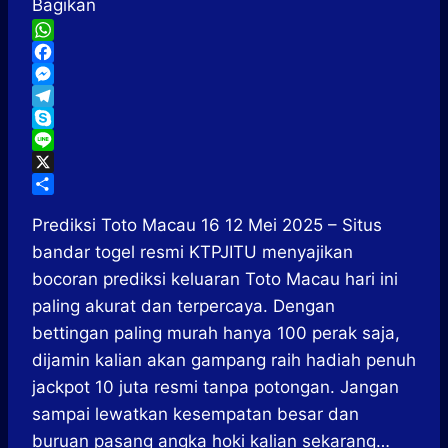
Bagikan
WhatsApp
Facebook
Messenger
Telegram
Skype
Line
X
Share
Prediksi Toto Macau 16 12 Mei 2025 – Situs
bandar togel resmi KTPJITU menyajikan
bocoran prediksi keluaran Toto Macau hari ini
paling akurat dan terpercaya. Dengan
bettingan paling murah hanya 100 perak saja,
dijamin kalian akan gampang raih hadiah penuh
jackpot 10 juta resmi tanpa potongan. Jangan
sampai lewatkan kesempatan besar dan
buruan pasang angka hoki kalian sekarang…