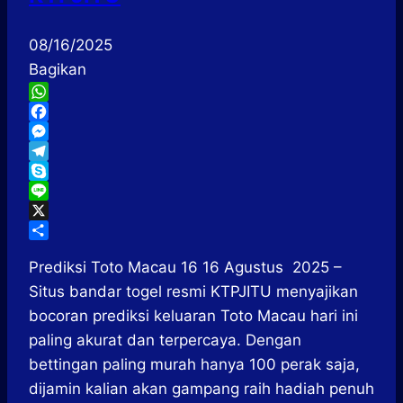
08/16/2025
Bagikan
WhatsApp
Facebook
Messenger
Telegram
Skype
Line
X
Share
Prediksi Toto Macau 16 16 Agustus 2025 –
Situs bandar togel resmi KTPJITU menyajikan
bocoran prediksi keluaran Toto Macau hari ini
paling akurat dan terpercaya. Dengan
bettingan paling murah hanya 100 perak saja,
dijamin kalian akan gampang raih hadiah penuh