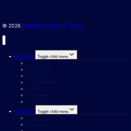
© 2026
PREDIKSI TOGEL KTPJITU
PREDIKSI 1
Toggle child menu
CALIFORNIA
CAMBODIA
CAROLINA DAY
CHINA
FLORIDA EVE
FLORIDA MID
GERMANY PLUS5
PREDIKSI 2
Toggle child menu
ILLINOIS EVE
ILLINOIS MID
JAKARTA