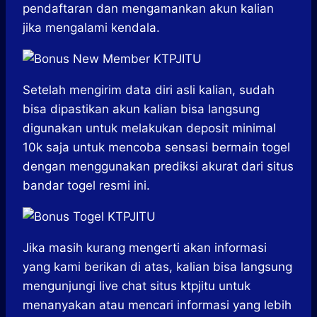
pendaftaran dan mengamankan akun kalian
jika mengalami kendala.
Setelah mengirim data diri asli kalian, sudah
bisa dipastikan akun kalian bisa langsung
digunakan untuk melakukan deposit minimal
10k saja untuk mencoba sensasi bermain togel
dengan menggunakan prediksi akurat dari situs
bandar togel resmi ini.
Jika masih kurang mengerti akan informasi
yang kami berikan di atas, kalian bisa langsung
mengunjungi live chat situs ktpjitu untuk
menanyakan atau mencari informasi yang lebih