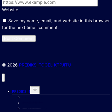
Website
Save my name, email, and website in this browser
for the next time I comment.
© 2026
PREDIKSI TOGEL KTPJITU
Toggle
PREDIKSI 1
child
menu
CALIFORNIA
CAMBODIA
CAROLINA DAY