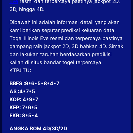
Eve
resmi dan terpercaya pastinya jackpot 2D,
3D, hingga 4D.
Dibawah ini adalah informasi detail yang akan
kami berikan seputar prediksi keluaran data
Togel Illinois Eve resmi dan terpercaya pastinya
gampang raih jackpot 2D, 3D bahkan 4D. Simak
dan lakukan taruhan berdasarkan predikisi
kalian di situs bandar togel terpercaya
KTPJITU:
BBFS :9*6*5*8*4*7
AS :4*7*5
KOP: 4*9*7
KEP: 7*6*5
EKR: 8*5*4
ANGKA BOM 4D/3D/2D