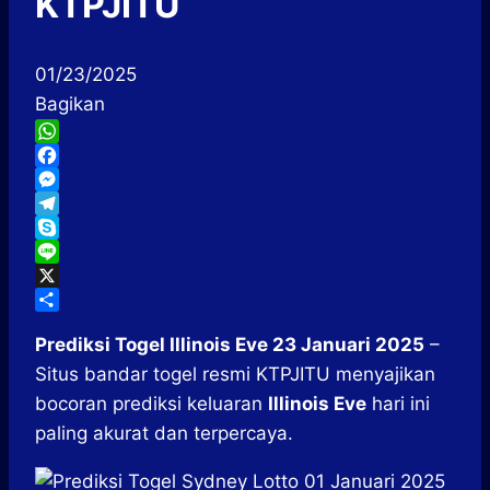
KTPJITU
01/23/2025
Bagikan
WhatsApp
Facebook
Messenger
Telegram
Skype
Line
X
Share
Prediksi Togel Illinois Eve 23 Januari 2025
–
Situs bandar togel resmi KTPJITU menyajikan
bocoran prediksi keluaran
Illinois Eve
hari ini
paling akurat dan terpercaya.