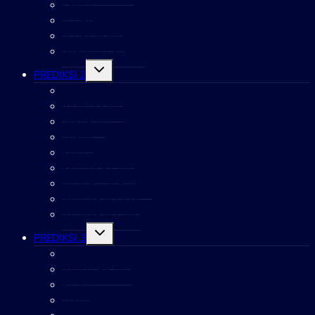
CHINA
FLORIDA EVE
FLORIDA MID
GERMANY PLUS5
Toggle
PREDIKSI 2
child
menu
ILLINOIS EVE
ILLINOIS MID
JAKARTA
JAPAN
KENTUCKY EVE
KENTUCKY MID
MONGOLIA POOLS
NEWJERSEY EVE
NEWJERSEY MID
Toggle
PREDIKSI 3
child
menu
NEWYORK EVE
NEWYORK MID
PCSO
TAIWAN