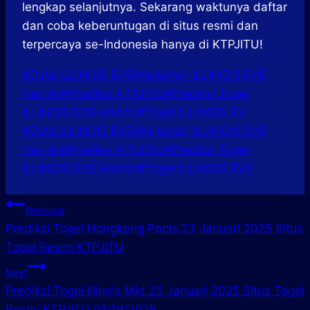
lengkap selanjutnya. Sekarang waktunya daftar
dan coba keberuntugan di situs resmi dan
terpercaya se-Indonesia hanya di KTPJITU!
Post
#
Data ILLINOIS EVE
#
Keluaran ILLINOIS EVE
Tags:
Hari Ini
#
Prediksi KTPJITU
#
Prediksi Togel
ILLINOIS EVE Hari Ini
#
Togel ILLINOIS EV
Post
#
Data ILLINOIS EVE
#
Keluaran ILLINOIS EVE
Tags:
Hari Ini
#
Prediksi KTPJITU
#
Prediksi Togel
ILLINOIS EVE Hari Ini
#
Togel ILLINOIS EVE
Post
Previous
Prediksi Togel Hongkong Pools 23 Januari 2025 Situs
navigation
Togel Resmi KTPJITU
Next
Prediksi Togel Illinois Mid 23 Januari 2025 Situs Togel
Resmi KTPJITU 01/19/2025