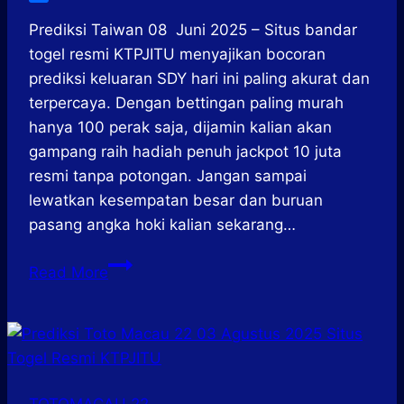
Share
Prediksi Taiwan 08 Juni 2025 – Situs bandar
togel resmi KTPJITU menyajikan bocoran
prediksi keluaran SDY hari ini paling akurat dan
terpercaya. Dengan bettingan paling murah
hanya 100 perak saja, dijamin kalian akan
gampang raih hadiah penuh jackpot 10 juta
resmi tanpa potongan. Jangan sampai
lewatkan kesempatan besar dan buruan
pasang angka hoki kalian sekarang…
Prediksi
Read More
Taiwan
08
Juni
2025
Situs