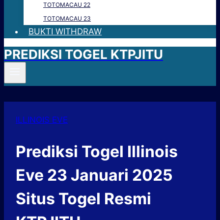
TOTOMACAU 22
TOTOMACAU 23
BUKTI WITHDRAW
PREDIKSI TOGEL KTPJITU
ILLINOIS EVE
Prediksi Togel Illinois
Eve 23 Januari 2025
Situs Togel Resmi