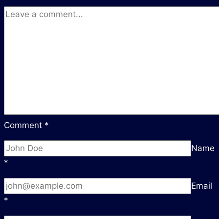
Togel
Resmi
KTPJITU
Comment
*
Name
*
Email
*