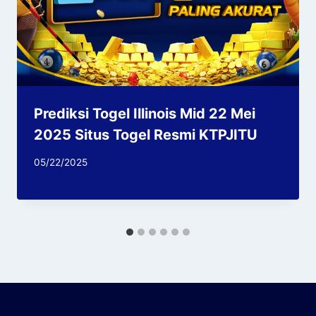
Prediksi Togel Illinois Mid 22 Mei
2025 Situs Togel Resmi KTPJITU
05/22/2025