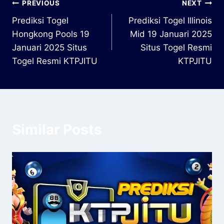
Post
PREVIOUS
NEXT
Prediksi Togel
Prediksi Togel Illinois
navigation
Hongkong Pools 19
Mid 19 Januari 2025
Januari 2025 Situs
Situs Togel Resmi
Togel Resmi KTPJITU
KTPJITU
Similar Posts