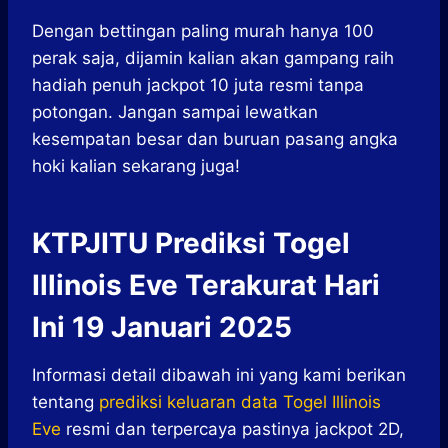
Dengan bettingan paling murah hanya 100
perak saja, dijamin kalian akan gampang raih
hadiah penuh jackpot 10 juta resmi tanpa
potongan. Jangan sampai lewatkan
kesempatan besar dan buruan pasang angka
hoki kalian sekarang juga!
KTPJITU Prediksi Togel
Illinois Eve Terakurat Hari
Ini 19 Januari 2025
Informasi detail dibawah ini yang kami berikan
tentang
prediksi keluaran data Togel Illinois
Eve
resmi dan terpercaya pastinya jackpot 2D,