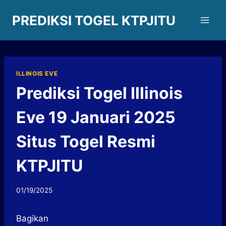
Skip
PREDIKSI TOGEL KTPJITU
to
content
ILLINOIS EVE
Prediksi Togel Illinois
Eve 19 Januari 2025
Situs Togel Resmi
KTPJITU
01/19/2025
Bagikan