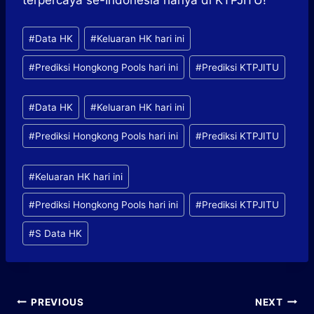
terpercaya se-Indonesia hanya di KTPJITU!
P
#
Data HK
#
Keluaran HK hari ini
o
#
Prediksi Hongkong Pools hari ini
#
Prediksi KTPJITU
s
t
P
T
#
Data HK
#
Keluaran HK hari ini
o
a
#
Prediksi Hongkong Pools hari ini
#
Prediksi KTPJITU
s
g
t
s
Post
T
#
Keluaran HK hari ini
:
Tags:
a
#
Prediksi Hongkong Pools hari ini
#
Prediksi KTPJITU
g
s
#
S Data HK
:
Post
PREVIOUS
NEXT