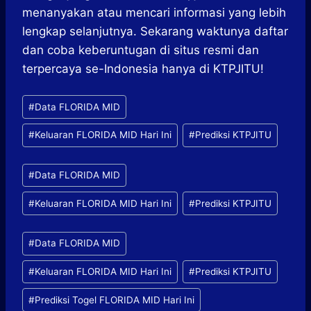
menanyakan atau mencari informasi yang lebih
lengkap selanjutnya. Sekarang waktunya daftar
dan coba keberuntugan di situs resmi dan
terpercaya se-Indonesia hanya di KTPJITU!
P
#
Data FLORIDA MID
o
#
Keluaran FLORIDA MID Hari Ini
#
Prediksi KTPJITU
s
t
P
T
#
Data FLORIDA MID
o
a
#
Keluaran FLORIDA MID Hari Ini
#
Prediksi KTPJITU
s
g
t
s
Post
T
#
Data FLORIDA MID
:
Tags:
a
#
Keluaran FLORIDA MID Hari Ini
#
Prediksi KTPJITU
g
s
#
Prediksi Togel FLORIDA MID Hari Ini