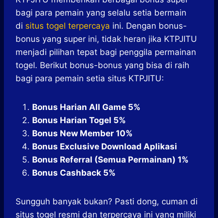
bagi para pemain yang selalu setia bermain
di
situs togel terpercaya
ini. Dengan bonus-
bonus yang super ini, tidak heran jika KTPJITU
menjadi pilihan tepat bagi penggila permainan
togel. Berikut bonus-bonus yang bisa di raih
bagi para pemain setia situs KTPJITU:
Bonus Harian All Game 5%
Bonus Harian Togel 5%
Bonus New Member 10%
Bonus Exclusive Download Aplikasi
Bonus Referral (Semua Permainan) 1%
Bonus Cashback 5%
Sungguh banyak bukan? Pasti dong, cuman di
situs togel resmi dan terpercaya ini yang miliki