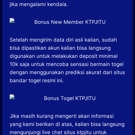
jika mengalami kendala.
Setelah mengirim data diri asli kalian, sudah
bisa dipastikan akun kalian bisa langsung
digunakan untuk melakukan deposit minimal
10k saja untuk mencoba sensasi bermain togel
dengan menggunakan prediksi akurat dari situs
bandar togel resmi ini.
Jika masih kurang mengerti akan informasi
yang kami berikan di atas, kalian bisa langsung
mengunjungi live chat situs ktpjitu untuk