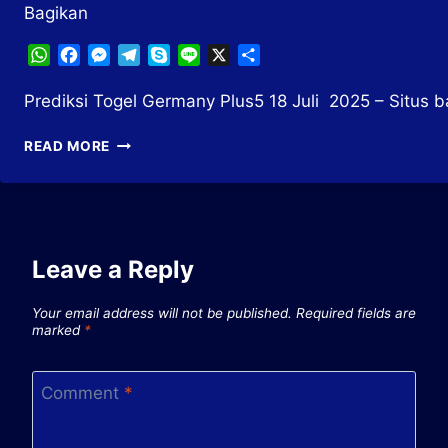
Bagikan
WhatsApp
Facebook
Messenger
Telegram
Skype
Line
X
Share
Prediksi Togel Germany Plus5 18 Juli 2025 – Situs 
PREDIKSI
READ MORE
TOGEL
GERMANY
PLUS
18
JULI
Leave a Reply
2025
SITUS
TOGEL
Your email address will not be published.
Required fields are
RESMI
marked
*
KTPJITU
Comment
*