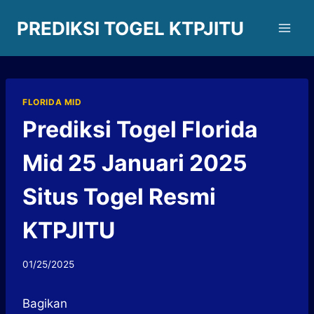
Skip
PREDIKSI TOGEL KTPJITU
to
content
FLORIDA MID
Prediksi Togel Florida
Mid 25 Januari 2025
Situs Togel Resmi
KTPJITU
01/25/2025
Bagikan