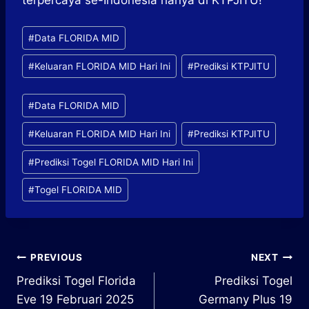
terpercaya se-Indonesia hanya di KTPJITU!
P
#
Data FLORIDA MID
o
#
Keluaran FLORIDA MID Hari Ini
#
Prediksi KTPJITU
s
t
Post
T
#
Data FLORIDA MID
Tags:
a
#
Keluaran FLORIDA MID Hari Ini
#
Prediksi KTPJITU
g
s
#
Prediksi Togel FLORIDA MID Hari Ini
:
#
Togel FLORIDA MID
Post
PREVIOUS
NEXT
Prediksi Togel Florida
Prediksi Togel
navigation
Eve 19 Februari 2025
Germany Plus 19