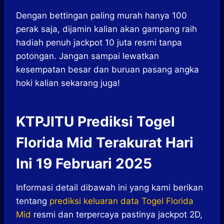
Dengan bettingan paling murah hanya 100
perak saja, dijamin kalian akan gampang raih
hadiah penuh jackpot 10 juta resmi tanpa
potongan. Jangan sampai lewatkan
kesempatan besar dan buruan pasang angka
hoki kalian sekarang juga!
KTPJITU Prediksi Togel
Florida Mid Terakurat Hari
Ini 19 Februari 2025
Informasi detail dibawah ini yang kami berikan
tentang
prediksi keluaran data Togel Florida
Mid
resmi dan terpercaya pastinya jackpot 2D,