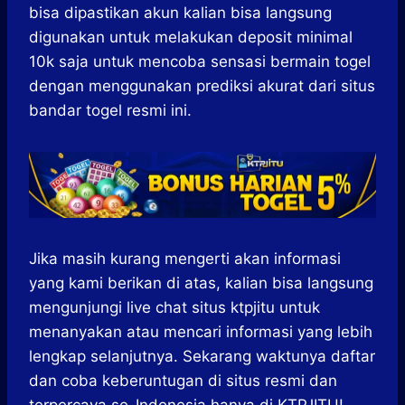
bisa dipastikan akun kalian bisa langsung
digunakan untuk melakukan deposit minimal
10k saja untuk mencoba sensasi bermain togel
dengan menggunakan prediksi akurat dari situs
bandar togel resmi ini.
Jika masih kurang mengerti akan informasi
yang kami berikan di atas, kalian bisa langsung
mengunjungi live chat situs ktpjitu untuk
menanyakan atau mencari informasi yang lebih
lengkap selanjutnya. Sekarang waktunya daftar
dan coba keberuntugan di situs resmi dan