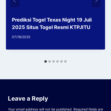
Prediksi Togel Texas Night 19 Juli
2025 Situs Togel Resmi KTPJITU
07/19/2025
Leave a Reply
Your email address will not be published.
Required fields are