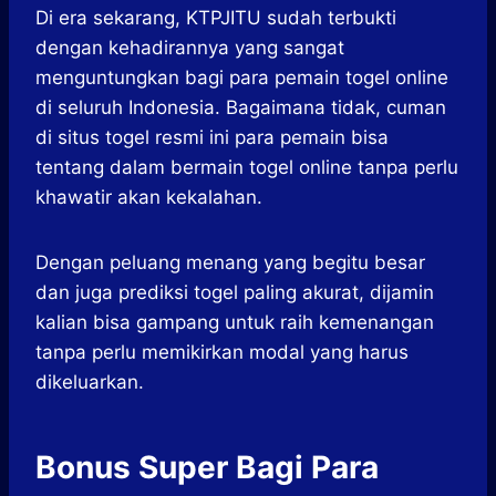
Di era sekarang, KTPJITU sudah terbukti
dengan kehadirannya yang sangat
menguntungkan bagi para pemain togel online
di seluruh Indonesia. Bagaimana tidak, cuman
di situs togel resmi ini para pemain bisa
tentang dalam bermain togel online tanpa perlu
khawatir akan kekalahan.
Dengan peluang menang yang begitu besar
dan juga prediksi togel paling akurat, dijamin
kalian bisa gampang untuk raih kemenangan
tanpa perlu memikirkan modal yang harus
dikeluarkan.
Bonus Super Bagi Para