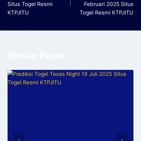
Situs Togel Resmi
Februari 2025 Situs
KTPJITU
Togel Resmi KTPJITU
Similar Posts