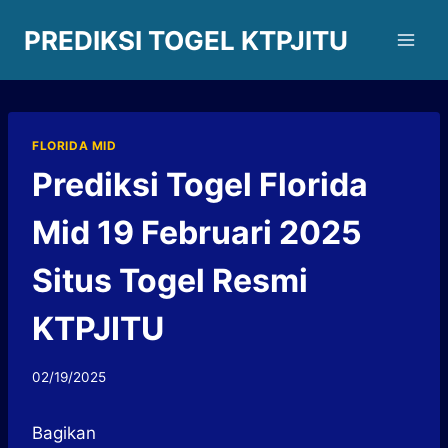
Skip
PREDIKSI TOGEL KTPJITU
to
content
FLORIDA MID
Prediksi Togel Florida
Mid 19 Februari 2025
Situs Togel Resmi
KTPJITU
02/19/2025
Bagikan