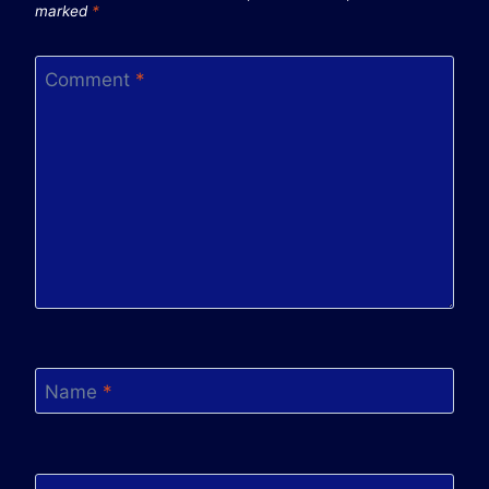
marked
*
Comment
*
Name
*