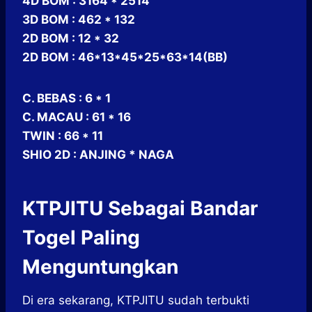
4D BOM : 3164 * 2514
3D BOM : 462 * 132
2D BOM : 12 * 32
2D BOM : 46*13*45*25*63*14(BB)
C. BEBAS : 6 * 1
C. MACAU : 61 * 16
TWIN : 66 * 11
SHIO 2D : ANJING * NAGA
KTPJITU Sebagai Bandar
Togel Paling
Menguntungkan
Di era sekarang, KTPJITU sudah terbukti