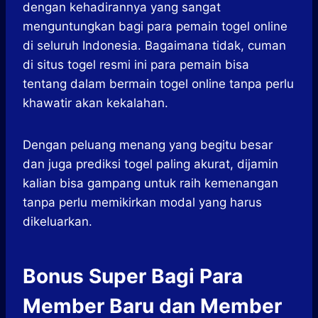
dengan kehadirannya yang sangat
menguntungkan bagi para pemain togel online
di seluruh Indonesia. Bagaimana tidak, cuman
di situs togel resmi ini para pemain bisa
tentang dalam bermain togel online tanpa perlu
khawatir akan kekalahan.
Dengan peluang menang yang begitu besar
dan juga prediksi togel paling akurat, dijamin
kalian bisa gampang untuk raih kemenangan
tanpa perlu memikirkan modal yang harus
dikeluarkan.
Bonus Super Bagi Para
Member Baru dan Member