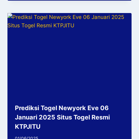
Prediksi Togel Newyork Eve 06
Januari 2025 Situs Togel Resmi
KTPJITU
01/06/2025