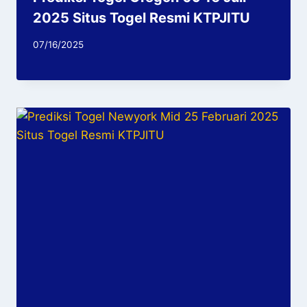
2025 Situs Togel Resmi KTPJITU
07/16/2025