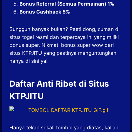
Bonus Referral (Semua Permainan) 1%
Bonus Cashback 5%
Sungguh banyak bukan? Pasti dong, cuman di
situs togel resmi dan terpercaya ini yang miliki
bonus super. Nikmati bonus super wow dari
situs KTPJITU yang pastinya menguntungkan
hanya di sini ya!
Daftar Anti Ribet di Situs
KTPJITU
Hanya tekan sekali tombol yang diatas, kalian