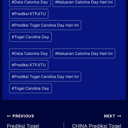
#
Data Calorina Day
#
Keluaran Calorina Day Hari Ini
o
#
Prediksi KTPJITU
s
t
#
Prediksi Togel Carolina Day Hari Ini
T
a
#
Togel Carolina Day
g
Post
s
#
Data Calorina Day
#
Keluaran Calorina Day Hari Ini
Tags:
:
#
Prediksi KTPJITU
#
Prediksi Togel Carolina Day Hari Ini
#
Togel Carolina Day
Post
PREVIOUS
NEXT
Prediksi Togel
CHINA Prediksi Togel