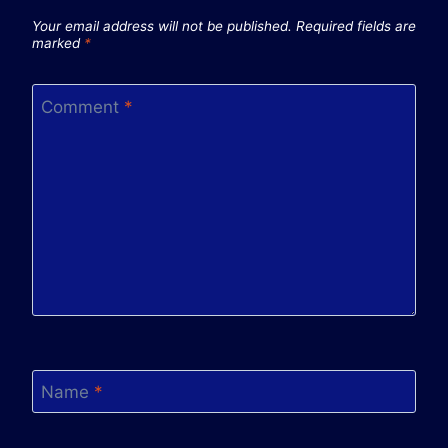
Your email address will not be published.
Required fields are
marked
*
Comment
*
Name
*