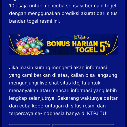
10k saja untuk mencoba sensasi bermain togel
dengan menggunakan prediksi akurat dari situs
bandar togel resmi ini.
Jika masih kurang mengerti akan informasi
yang kami berikan di atas, kalian bisa langsung
mengunjungi live chat situs ktpjitu untuk
menanyakan atau mencari informasi yang lebih
lengkap selanjutnya. Sekarang waktunya daftar
dan coba keberuntugan di situs resmi dan
terpercaya se-Indonesia hanya di KTPJITU!
P