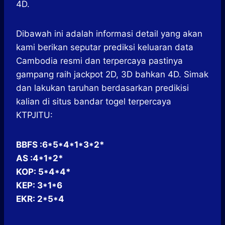
4D.
Dibawah ini adalah informasi detail yang akan
kami berikan seputar prediksi keluaran data
Cambodia resmi dan terpercaya pastinya
gampang raih jackpot 2D, 3D bahkan 4D. Simak
dan lakukan taruhan berdasarkan predikisi
kalian di situs bandar togel terpercaya
KTPJITU:
BBFS :6*5*4*1*3*2*
AS :4*1*2*
KOP: 5*4*4*
KEP: 3*1*6
EKR: 2*5*4