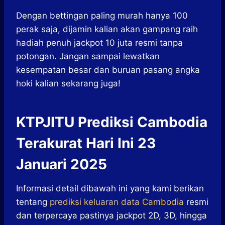
Dengan bettingan paling murah hanya 100
perak saja, dijamin kalian akan gampang raih
hadiah penuh jackpot 10 juta resmi tanpa
potongan. Jangan sampai lewatkan
kesempatan besar dan buruan pasang angka
hoki kalian sekarang juga!
KTPJITU Prediksi Cambodia
Terakurat Hari Ini 23
Januari 2025
Informasi detail dibawah ini yang kami berikan
tentang
prediksi keluaran data Cambodia
resmi
dan terpercaya pastinya jackpot 2D, 3D, hingga