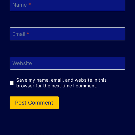
Name
*
Email
*
Website
Save my name, email, and website in this
browser for the next time I comment.