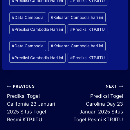
#
Prediksi Cambodia Hari ini
#
Prediksi KTPJITU
s
t
P
T
#
Data Cambodia
#
Keluaran Cambodia hari ini
o
a
#
Prediksi Cambodia Hari ini
#
Prediksi KTPJITU
s
g
t
s
Post
T
#
Data Cambodia
#
Keluaran Cambodia hari ini
:
Tags:
a
#
Prediksi Cambodia Hari ini
#
Prediksi KTPJITU
g
s
:
Post
PREVIOUS
NEXT
Prediksi Togel
Prediksi Togel
navigation
California 23 Januari
Carolina Day 23
2025 Situs Togel
Januari 2025 Situs
Resmi KTPJITU
Togel Resmi KTPJITU