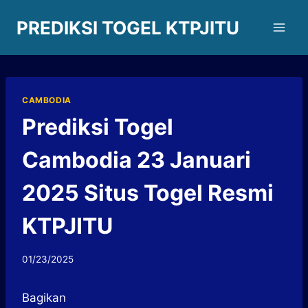
Skip
PREDIKSI TOGEL KTPJITU
to
content
CAMBODIA
Prediksi Togel
Cambodia 23 Januari
2025 Situs Togel Resmi
KTPJITU
01/23/2025
Bagikan