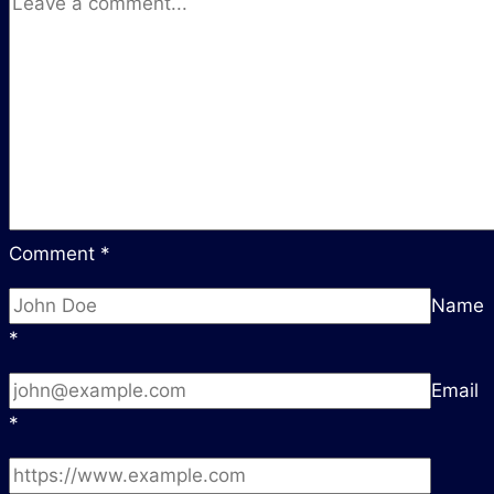
Comment
*
Name
*
Email
*