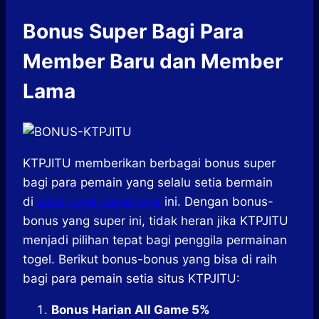
Bonus Super Bagi Para
Member Baru dan Member
Lama
KTPJITU memberikan berbagai bonus super
bagi para pemain yang selalu setia bermain
di
situs togel terpercaya
ini. Dengan bonus-
bonus yang super ini, tidak heran jika KTPJITU
menjadi pilihan tepat bagi penggila permainan
togel. Berikut bonus-bonus yang bisa di raih
bagi para pemain setia situs KTPJITU:
Bonus Harian All Game 5%