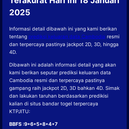
Terakurat Hari Ini 18 Januari
2025
Informasi detail dibawah ini yang kami berikan
tentang
prediksi keluaran data Cambodia
resmi
dan terpercaya pastinya jackpot 2D, 3D, hingga
4D.
Dibawah ini adalah informasi detail yang akan
kami berikan seputar prediksi keluaran data
Cambodia resmi dan terpercaya pastinya
gampang raih jackpot 2D, 3D bahkan 4D. Simak
dan lakukan taruhan berdasarkan predikisi
kalian di situs bandar togel terpercaya
KTPJITU:
BBFS :9*6*5*8*4*7