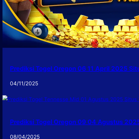
Prediksi Togel Oregon 06 11 April 2025 Si
04/11/2025
Prediksi Togel Oregon 09 04 Agustus 2025
08/04/2025