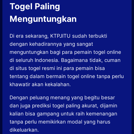
Togel Paling
Menguntungkan
Di era sekarang, KTPJITU sudah terbukti
dengan kehadirannya yang sangat
menguntungkan bagi para pemain togel online
di seluruh Indonesia. Bagaimana tidak, cuman
di situs togel resmi ini para pemain bisa
tentang dalam bermain togel online tanpa perlu
khawatir akan kekalahan.
Dengan peluang menang yang begitu besar
dan juga prediksi togel paling akurat, dijamin
kalian bisa gampang untuk raih kemenangan
tanpa perlu memikirkan modal yang harus
dikeluarkan.