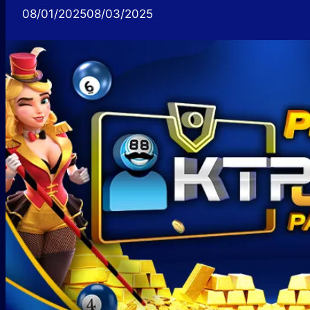
08/01/2025
08/03/2025