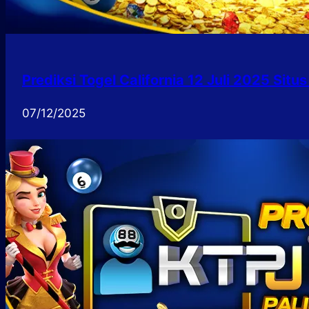
Prediksi Togel California 12 Juli 2025 Sit
07/12/2025