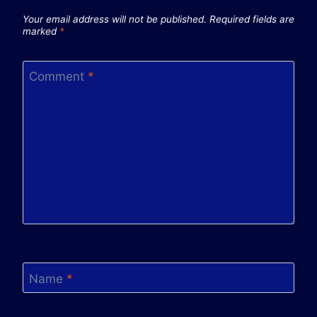
TOGEL
Your email address will not be published.
Required fields are
RESMI
marked
*
KTPJITU
Comment
*
Name
*