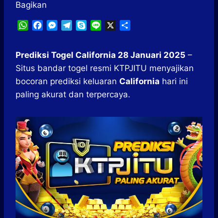
Bagikan
W
F
M
T
S
L
X
S
h
a
e
e
k
i
h
a
c
s
l
y
n
a
Prediksi Togel California 28 Januari 2025
–
t
e
s
e
p
e
r
Situs bandar togel resmi KTPJITU menyajikan
s
b
e
g
e
e
A
o
n
r
bocoran prediksi keluaran
California
hari ini
p
o
g
a
paling akurat dan terpercaya.
p
k
e
m
r