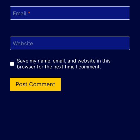
Email
*
Website
Save my name, email, and website in this
browser for the next time I comment.