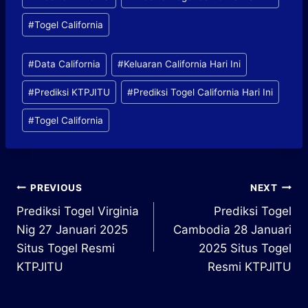
a
t
#
Togel California
g
T
s
a
Post
#
Data California
#
Keluaran California Hari Ini
:
g
Tags:
s
#
Prediksi KTPJITU
#
Prediksi Togel California Hari Ini
:
#
Togel California
Post
PREVIOUS
NEXT
Prediksi Togel Virginia
Prediksi Togel
navigation
Nig 27 Januari 2025
Cambodia 28 Januari
Situs Togel Resmi
2025 Situs Togel
KTPJITU
Resmi KTPJITU