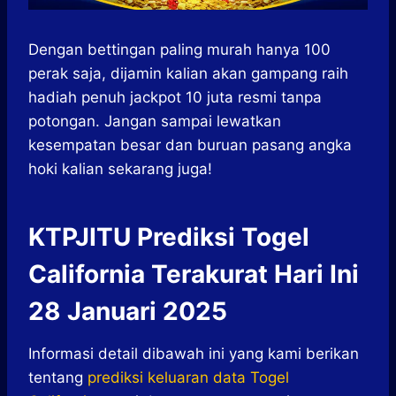
Dengan bettingan paling murah hanya 100
perak saja, dijamin kalian akan gampang raih
hadiah penuh jackpot 10 juta resmi tanpa
potongan. Jangan sampai lewatkan
kesempatan besar dan buruan pasang angka
hoki kalian sekarang juga!
KTPJITU Prediksi Togel
California Terakurat Hari Ini
28 Januari 2025
Informasi detail dibawah ini yang kami berikan
tentang
prediksi keluaran data Togel