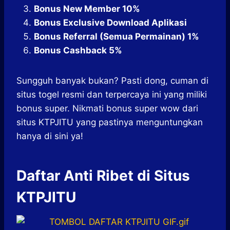
Bonus New Member 10%
Bonus Exclusive Download Aplikasi
Bonus Referral (Semua Permainan) 1%
Bonus Cashback 5%
Sungguh banyak bukan? Pasti dong, cuman di
situs togel resmi dan terpercaya ini yang miliki
bonus super. Nikmati bonus super wow dari
situs KTPJITU yang pastinya menguntungkan
hanya di sini ya!
Daftar Anti Ribet di Situs
KTPJITU