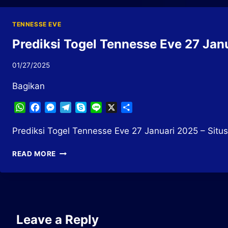
TENNESSE EVE
Prediksi Togel Tennesse Eve 27 Jan
01/27/2025
Bagikan
WhatsApp
Facebook
Messenger
Telegram
Skype
Line
X
Share
Prediksi Togel Tennesse Eve 27 Januari 2025 – Situ
PREDIKSI
READ MORE
TOGEL
TENNESSE
EVE
27
JANUARI
2025
Leave a Reply
SITUS