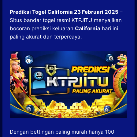
h
a
e
e
k
i
h
a
c
s
l
y
n
a
Prediksi Togel California 23 Februari 2025
–
t
e
s
e
p
e
r
Situs bandar togel resmi KTPJITU menyajikan
s
b
e
g
e
e
A
o
n
r
bocoran prediksi keluaran
California
hari ini
p
o
g
a
paling akurat dan terpercaya.
p
k
e
m
r
Dengan bettingan paling murah hanya 100