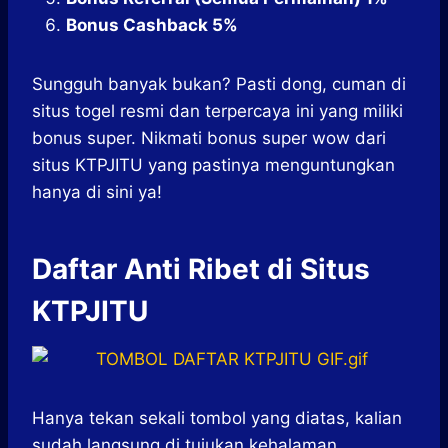
Bonus Cashback 5%
Sungguh banyak bukan? Pasti dong, cuman di
situs togel resmi dan terpercaya ini yang miliki
bonus super. Nikmati bonus super wow dari
situs KTPJITU yang pastinya menguntungkan
hanya di sini ya!
Daftar Anti Ribet di Situs
KTPJITU
Hanya tekan sekali tombol yang diatas, kalian
sudah langsung di tujukan kehalaman