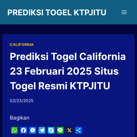
Skip
PREDIKSI TOGEL KTPJITU
to
content
CALIFORNIA
Prediksi Togel California
23 Februari 2025 Situs
Togel Resmi KTPJITU
02/23/2025
Bagikan
W
F
M
T
S
L
X
S