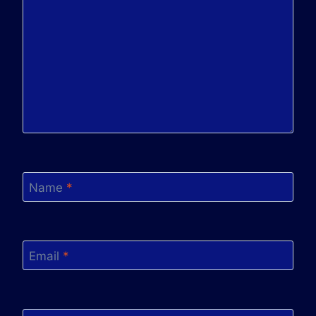
Name
*
Email
*