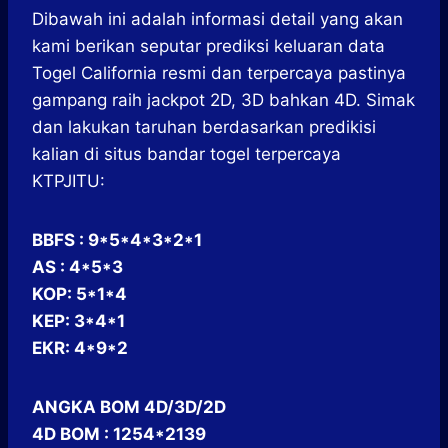
Dibawah ini adalah informasi detail yang akan
kami berikan seputar prediksi keluaran data
Togel California resmi dan terpercaya pastinya
gampang raih jackpot 2D, 3D bahkan 4D. Simak
dan lakukan taruhan berdasarkan predikisi
kalian di situs bandar togel terpercaya
KTPJITU:
BBFS : 9*5*4*3*2*1
AS : 4*5*3
KOP: 5*1*4
KEP: 3*4*1
EKR: 4*9*2
ANGKA BOM 4D/3D/2D
4D BOM : 1254*2139