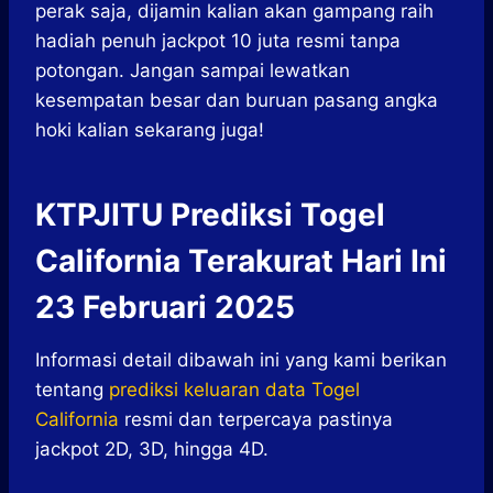
perak saja, dijamin kalian akan gampang raih
hadiah penuh jackpot 10 juta resmi tanpa
potongan. Jangan sampai lewatkan
kesempatan besar dan buruan pasang angka
hoki kalian sekarang juga!
KTPJITU Prediksi Togel
California Terakurat Hari Ini
23 Februari 2025
Informasi detail dibawah ini yang kami berikan
tentang
prediksi keluaran data Togel
California
resmi dan terpercaya pastinya
jackpot 2D, 3D, hingga 4D.