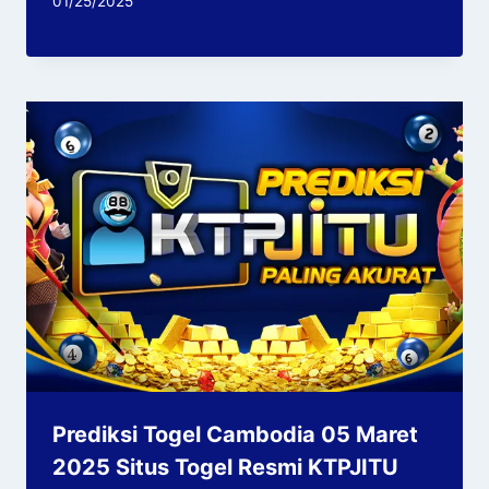
01/25/2025
Prediksi Togel Cambodia 05 Maret
2025 Situs Togel Resmi KTPJITU