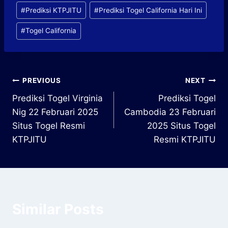
s
#
Prediksi KTPJITU
#
Prediksi Togel California Hari Ini
:
#
Togel California
Post
PREVIOUS
NEXT
Prediksi Togel Virginia
Prediksi Togel
navigation
Nig 22 Februari 2025
Cambodia 23 Februari
Situs Togel Resmi
2025 Situs Togel
KTPJITU
Resmi KTPJITU
Similar Posts