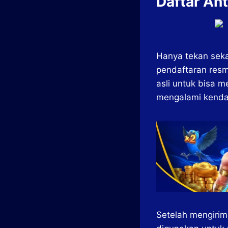
Daftar Ant
Hanya tekan seka
pendaftaran resm
asli untuk bisa 
mengalami kenda
Setelah mengirim 