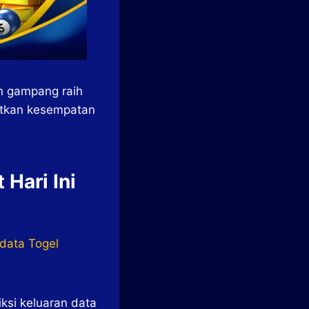
an gampang raih
atkan kesempatan
 Hari Ini
 data Togel
iksi keluaran data