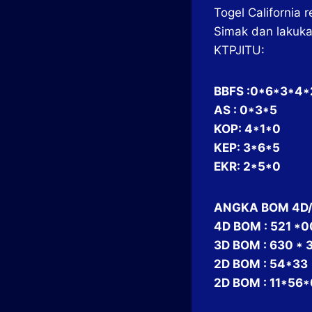
Togel California
Simak dan lakukan
KTPJITU:
BBFS :0*6*3*4*
AS : 0*3*5
KOP: 4*1*0
KEP: 3*6*5
EKR: 2*5*0
ANGKA BOM 4D/
4D BOM : 521 *
3D BOM : 630 * 
2D BOM : 54*33
2D BOM : 11*56