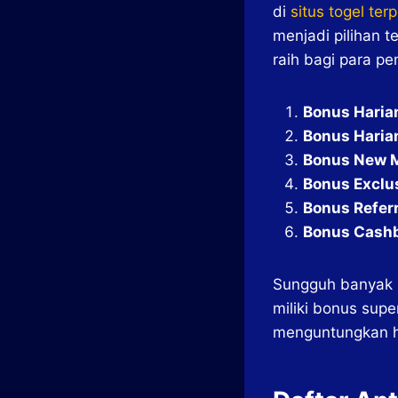
di
situs togel ter
menjadi pilihan t
raih bagi para pe
Bonus Haria
Bonus Haria
Bonus New 
Bonus Exclu
Bonus Refer
Bonus Cash
Sungguh banyak b
miliki bonus sup
menguntungkan ha