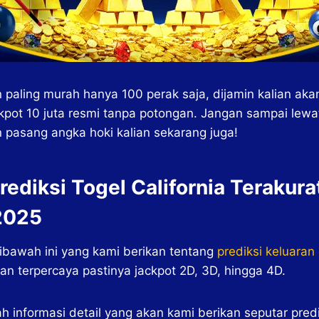
 paling murah hanya 100 perak saja, dijamin kalian ak
kpot 10 juta resmi tanpa potongan. Jangan sampai lew
 pasang angka hoki kalian sekarang juga!
ediksi Togel California Terakurat
2025
dibawah ini yang kami berikan tentang
prediksi keluaran
an terpercaya pastinya jackpot 2D, 3D, hingga 4D.
h informasi detail yang akan kami berikan seputar pred