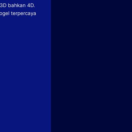
, 3D bahkan 4D.
togel terpercaya