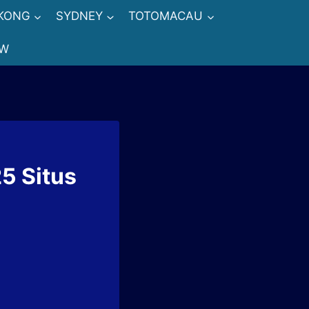
KONG
SYDNEY
TOTOMACAU
AW
25 Situs