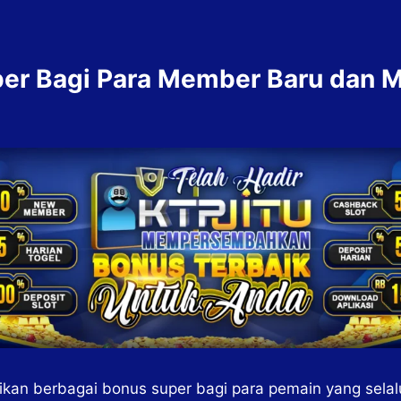
er Bagi Para Member Baru dan 
an berbagai bonus super bagi para pemain yang selal