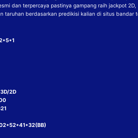
 resmi dan terpercaya pastinya gampang raih jackpot 2D
 taruhan berdasarkan predikisi kalian di situs bandar 
2*5*1
3D/2D
000
321
*02*52*41*32(BB)