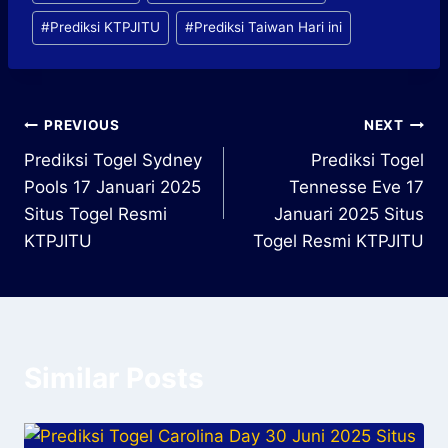
Tags:
a
#
Prediksi KTPJITU
#
Prediksi Taiwan Hari ini
g
s
:
Post
PREVIOUS
NEXT
Prediksi Togel Sydney
Prediksi Togel
navigation
Pools 17 Januari 2025
Tennesse Eve 17
Situs Togel Resmi
Januari 2025 Situs
KTPJITU
Togel Resmi KTPJITU
Similar Posts