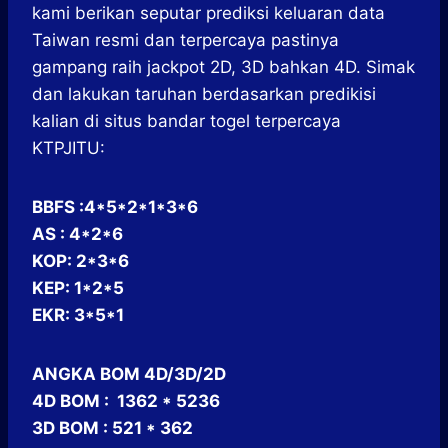
kami berikan seputar prediksi keluaran data
Taiwan resmi dan terpercaya pastinya
gampang raih jackpot 2D, 3D bahkan 4D. Simak
dan lakukan taruhan berdasarkan predikisi
kalian di situs bandar togel terpercaya
KTPJITU:
BBFS :4*5*2*1*3*6
AS : 4*2*6
KOP: 2*3*6
KEP: 1*2*5
EKR: 3*5*1
ANGKA BOM 4D/3D/2D
4D BOM : 1362 * 5236
3D BOM : 521 * 362