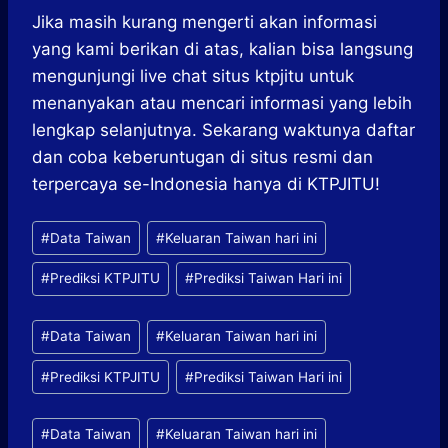
Jika masih kurang mengerti akan informasi
yang kami berikan di atas, kalian bisa langsung
mengunjungi live chat situs ktpjitu untuk
menanyakan atau mencari informasi yang lebih
lengkap selanjutnya. Sekarang waktunya daftar
dan coba keberuntugan di situs resmi dan
terpercaya se-Indonesia hanya di KTPJITU!
P
#
Data Taiwan
#
Keluaran Taiwan hari ini
o
#
Prediksi KTPJITU
#
Prediksi Taiwan Hari ini
s
t
P
T
#
Data Taiwan
#
Keluaran Taiwan hari ini
o
a
#
Prediksi KTPJITU
#
Prediksi Taiwan Hari ini
s
g
t
s
Post
T
#
Data Taiwan
#
Keluaran Taiwan hari ini
: