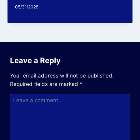
05/31/2025
Leave a Reply
Your email address will not be published.
Required fields are marked
*