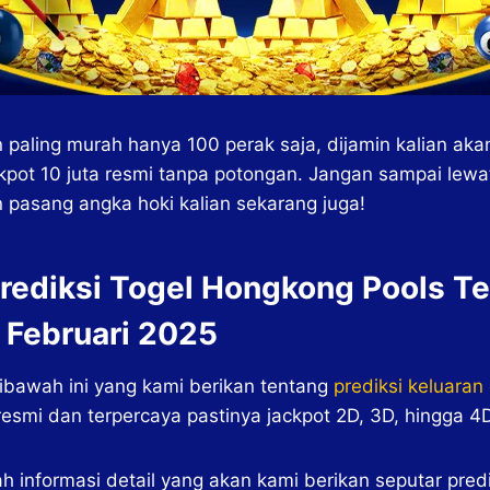
 paling murah hanya 100 perak saja, dijamin kalian ak
kpot 10 juta resmi tanpa potongan. Jangan sampai lew
 pasang angka hoki kalian sekarang juga!
rediksi Togel Hongkong Pools Te
2 Februari 2025
dibawah ini yang kami berikan tentang
prediksi keluaran
esmi dan terpercaya pastinya jackpot 2D, 3D, hingga 4D
h informasi detail yang akan kami berikan seputar pred