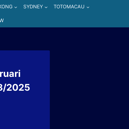
KONG
SYDNEY
TOTOMACAU
AW
ruari
18/2025