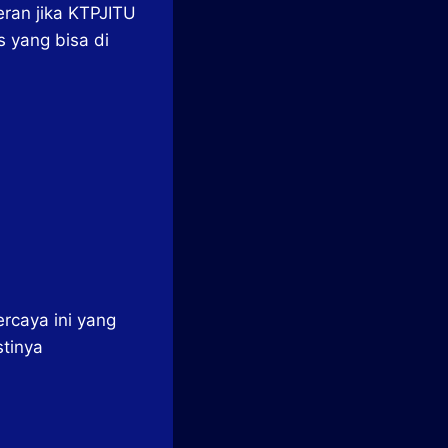
eran jika KTPJITU
s yang bisa di
rcaya ini yang
stinya