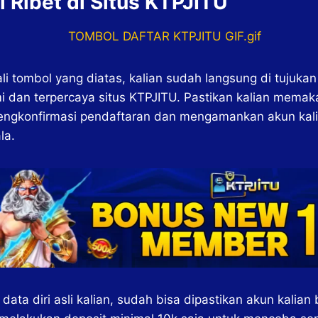
i Ribet di Situs KTPJITU
li tombol yang diatas, kalian sudah langsung di tujuka
i dan terpercaya situs KTPJITU. Pastikan kalian memaka
mengkonfirmasi pendaftaran dan mengamankan akun kali
la.
data diri asli kalian, sudah bisa dipastikan akun kalian