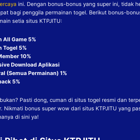
percaya
ini. Dengan bonus-bonus yang super ini, tidak h
epat bagi penggila permainan togel. Berikut bonus-bonu
main setia situs KTPJITU:
n All Game 5%
n Togel 5%
Member 10%
sive Download Aplikasi
ral (Semua Permainan) 1%
back 5%
ukan? Pasti dong, cuman di situs togel resmi dan terpe
er. Nikmati bonus super wow dari situs KTPJITU yang pa
nya di sini ya!