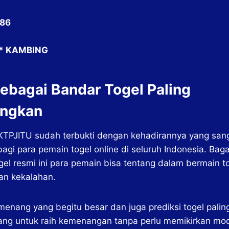
 86
 * KAMBING
ebagai Bandar Togel Paling
ngkan
 KTPJITU sudah terbukti dengan kehadirannya yang san
gi para pemain togel online di seluruh Indonesia. Bag
gel resmi ini para pemain bisa tentang dalam bermain t
kan kekalahan.
enang yang begitu besar dan juga prediksi togel paling
ang untuk raih kemenangan tanpa perlu memikirkan mo