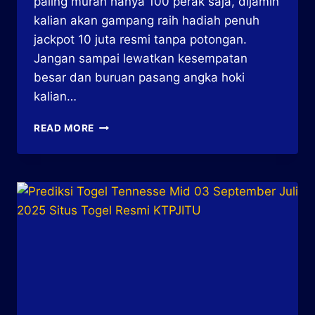
paling murah hanya 100 perak saja, dijamin
kalian akan gampang raih hadiah penuh
jackpot 10 juta resmi tanpa potongan.
Jangan sampai lewatkan kesempatan
besar dan buruan pasang angka hoki
kalian…
PREDIKSI
READ MORE
TOGEL
TENNESSE
MID
03
SEPTEMBER
JULI
2025
SITUS
TOGEL
RESMI
KTPJITU