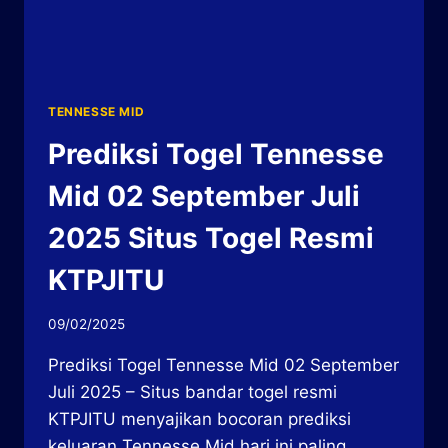
TENNESSE MID
Prediksi Togel Tennesse
Mid 02 September Juli
2025 Situs Togel Resmi
KTPJITU
09/02/2025
Prediksi Togel Tennesse Mid 02 September
Juli 2025 – Situs bandar togel resmi
KTPJITU menyajikan bocoran prediksi
keluaran Tennesse Mid hari ini paling