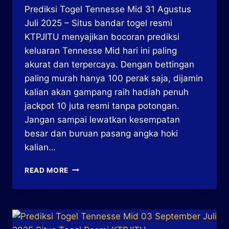
Prediksi Togel Tennesse Mid 31 Agustus
Juli 2025 – Situs bandar togel resmi
KTPJITU menyajikan bocoran prediksi
keluaran Tennesse Mid hari ini paling
akurat dan terpercaya. Dengan bettingan
paling murah hanya 100 perak saja, dijamin
kalian akan gampang raih hadiah penuh
jackpot 10 juta resmi tanpa potongan.
Jangan sampai lewatkan kesempatan
besar dan buruan pasang angka hoki
kalian…
PREDIKSI
READ MORE
TOGEL
TENNESSE
MID
31
AGUSTUS