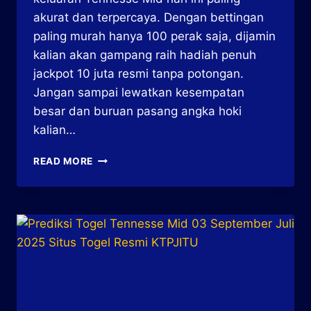
akurat dan terpercaya. Dengan bettingan
paling murah hanya 100 perak saja, dijamin
kalian akan gampang raih hadiah penuh
jackpot 10 juta resmi tanpa potongan.
Jangan sampai lewatkan kesempatan
besar dan buruan pasang angka hoki
kalian…
PREDIKSI
READ MORE
TOGEL
TENNESSE
MID
02
SEPTEMBER
JULI
2025
SITUS
TOGEL
RESMI