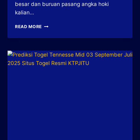
besar dan buruan pasang angka hoki
kalian…
PREDIKSI
READ MORE
TOGEL
TENNESSE
MID
27
AGUSTUS
JULI
2025
SITUS
TOGEL
RESMI
KTPJITU