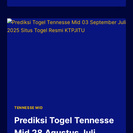
TOGEL
TENNESSE
MID
29
AGUSTUS
JULI
2025
SITUS
TOGEL
RESMI
KTPJITU
TENNESSE MID
Prediksi Togel Tennesse
Mid 28 Agustus Juli