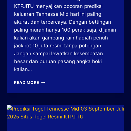
KTPJITU menyajikan bocoran prediksi
keluaran Tennesse Mid hari ini paling
akurat dan terpercaya. Dengan bettingan
paling murah hanya 100 perak saja, dijamin
kalian akan gampang raih hadiah penuh
jackpot 10 juta resmi tanpa potongan.
Jangan sampai lewatkan kesempatan
besar dan buruan pasang angka hoki
kalian…
PREDIKSI
READ MORE
TOGEL
TENNESSE
MID
01
SEPTEMBER
JULI
2025
SITUS