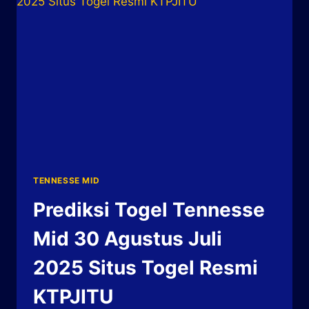
JULI
2025
SITUS
TOGEL
RESMI
KTPJITU
TENNESSE MID
Prediksi Togel Tennesse
Mid 30 Agustus Juli
2025 Situs Togel Resmi
KTPJITU