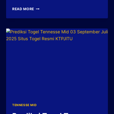
PREDIKSI
READ MORE
TOGEL
TENNESSE
MID
28
AGUSTUS
JULI
2025
SITUS
TOGEL
RESMI
KTPJITU
TENNESSE MID