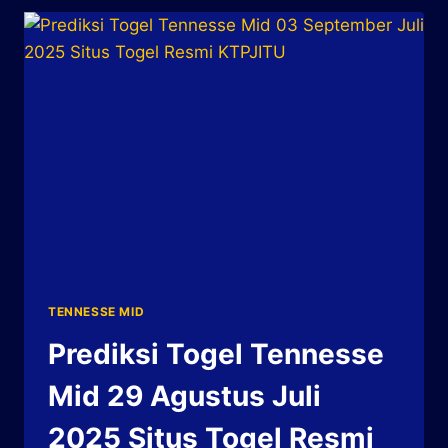
30
AGUSTUS
JULI
2025
SITUS
TOGEL
RESMI
KTPJITU
TENNESSE MID
Prediksi Togel Tennesse
Mid 29 Agustus Juli
2025 Situs Togel Resmi