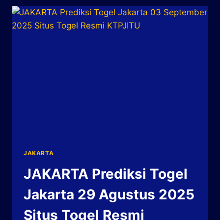
30
AGUSTUS
2025
SITUS
TOGEL
RESMI
KTPJITU
JAKARTA
JAKARTA Prediksi Togel
Jakarta 29 Agustus 2025
Situs Togel Resmi