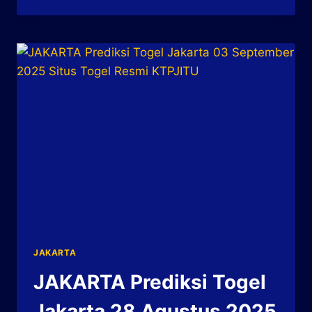
PREDIKSI
TOGEL
JAKARTA
29
AGUSTUS
2025
SITUS
TOGEL
RESMI
KTPJITU
JAKARTA
JAKARTA Prediksi Togel
Jakarta 28 Agustus 2025