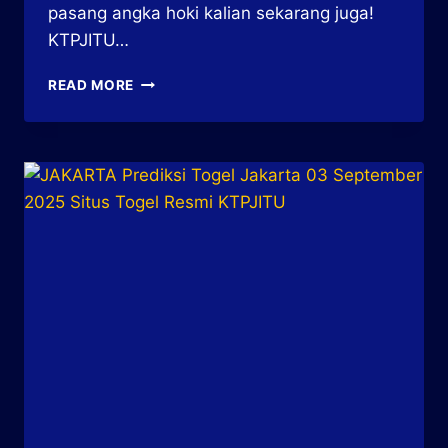
pasang angka hoki kalian sekarang juga!
KTPJITU…
JAKARTA
READ MORE
PREDIKSI
TOGEL
JAKARTA
27
AGUSTUS
2025
SITUS
TOGEL
RESMI
KTPJITU