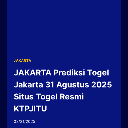
RESMI
KTPJITU
JAKARTA
JAKARTA Prediksi Togel
Jakarta 31 Agustus 2025
Situs Togel Resmi
KTPJITU
08/31/2025