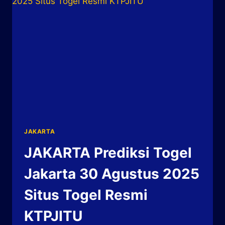
2025
SITUS
TOGEL
RESMI
KTPJITU
JAKARTA
JAKARTA Prediksi Togel
Jakarta 30 Agustus 2025
Situs Togel Resmi
KTPJITU