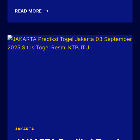
JAKARTA
READ MORE
PREDIKSI
TOGEL
JAKARTA
28
AGUSTUS
2025
SITUS
TOGEL
RESMI
KTPJITU
JAKARTA