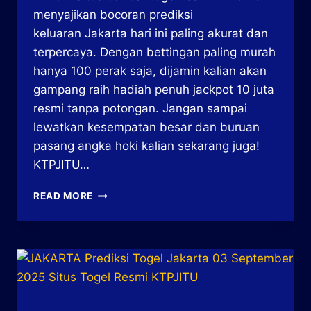
menyajikan bocoran prediksi
keluaran Jakarta hari ini paling akurat dan
terpercaya. Dengan bettingan paling murah
hanya 100 perak saja, dijamin kalian akan
gampang raih hadiah penuh jackpot 10 juta
resmi tanpa potongan. Jangan sampai
lewatkan kesempatan besar dan buruan
pasang angka hoki kalian sekarang juga!
KTPJITU…
JAKARTA
READ MORE
PREDIKSI
TOGEL
JAKARTA
01
SEPTEMBER
2025
SITUS
TOGEL