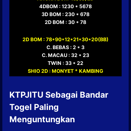
4DBOM : 1230 * 5678
3D BOM : 230 * 678
2D BOM : 30 * 78
2D BOM : 78*90*12*21*30*20(BB)
C. BEBAS : 2 * 3
C. MACAU : 32 * 23
TWIN : 33 * 22
SHIO 2D : MONYET * KAMBING
KTPJITU Sebagai Bandar
Togel Paling
Menguntungkan