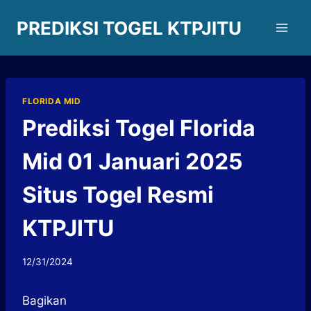
Skip
PREDIKSI TOGEL KTPJITU
to
content
FLORIDA MID
Prediksi Togel Florida
Mid 01 Januari 2025
Situs Togel Resmi
KTPJITU
12/31/2024
Bagikan