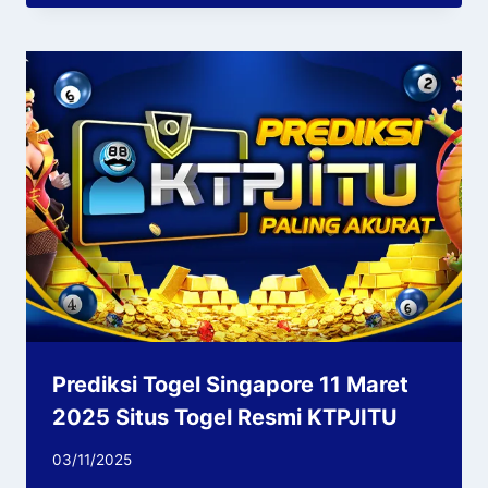
Prediksi Togel Singapore 11 Maret
2025 Situs Togel Resmi KTPJITU
03/11/2025