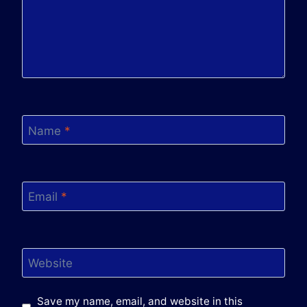
Name
*
Email
*
Website
Save my name, email, and website in this