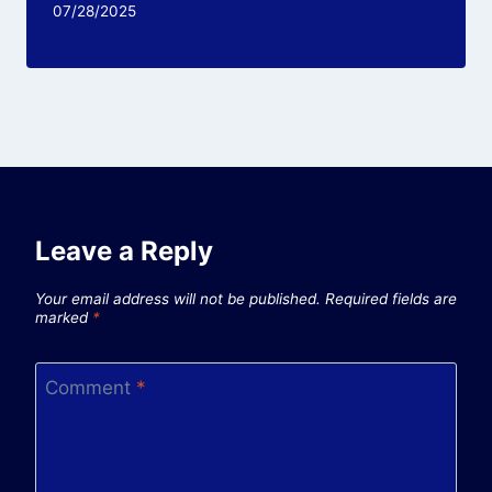
07/28/2025
Leave a Reply
Your email address will not be published.
Required fields are
marked
*
Comment
*