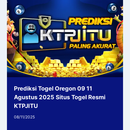
Prediksi Togel Oregon 09 11
Agustus 2025 Situs Togel Resmi
KTPJITU
08/11/2025