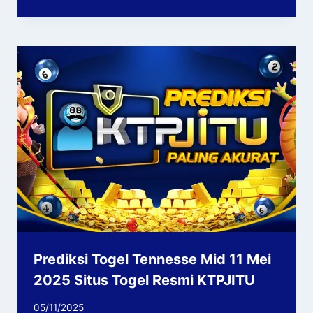
Prediksi Togel Tennesse Mid 11 Mei
2025 Situs Togel Resmi KTPJITU
05/11/2025